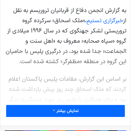
به گزارش انجمن دفاع از قربانیان تروریسم به نقل
از
خبرگزاری تسنیم
ٍ،«ملک اسحاق» سرکرده گروه
تروریستی لشکر جهنگوی که در سال 1996 میلادی از
گروه «سپاه صحابه» معروف به «اهل سنت و
الجماعت» جدا شده بود، در درگیری پلیس با حامیان
این گروه در منطقه «مظفرگر» کشته شده است
.
بر اساس این گزارش، مقامات پلیس پاکستان اعلام
کردند که ملک اسحاق چند روز پیش بازداشت شده
بود و برای همکاری با پلیس در مورد دستگیری دیگر
تروریست‌ها در حال انتقال از شهر مولتان به مظفرگر
نمایش بیشتر
بود که حامیان لشکر جهنگوی برای آزادی وی به
کاروان پلیس حمله کردند
.
فیس بوک
X
لینکدین
‫تامبلر
‫پین‌ترست
‫رددیت
‫VKontakte
پاکت
واتس آپ
‫Odnoklassniki
تلگرام
وایبر
اشتراک گذاری از طریق ایمیل
چاپ