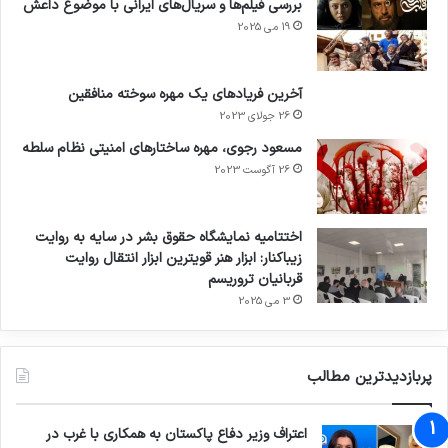
عاملان حمله تروریستی به خانه فرهنگ ایران را 8 بار
بررسی فیلم‌ها و سریال‌های ایرانی با موضوع داعش
19 می 2025
به مرگ محکوم کرده بود
.
آخرین فریادهای یک مهره سوخته منافقین
26 جولای 2023
مسعود رجوی، مهره ساختارهای امنیتی نظام سلطه
26 آگوست 2023
کپی لینک
اختتامیه نمایشگاه حقوق بشر در سایه به روایت
زیباکنار: ابزار هنر قویترین ابزار انتقال روایت
قربانیان تروریسم
3 می 2025
پربازدیدترین مطالب
اعتراف وزیر دفاع پاکستان به همکاری با غرب در