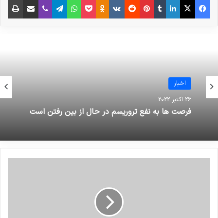
پلیس مبارزه با تروریسم پاکستان گفته که ملک
اسحاق همراه با دو پسرش عثمان و حق نواز و 14
نفر دیگر از تروریست‌های حمله کننده در درگیری
کشته شدند
.
اخبار
اخبار
26 اکتبر 2022
نوشته های مشابه
13 فوریه 2023
فرصت ها به نفع تروریسم در حال از بین رفتن است
انتشار شاخص تروریسم جهانی در
سال 2022: افغانستان همچنان در
تروریست امریکایی: من نیز قربانی داعش شدم
صدر متاثرین از تروریسم
19 مارس 2023
بررسی فیلم‌ها و سریال‌های ایرانی با