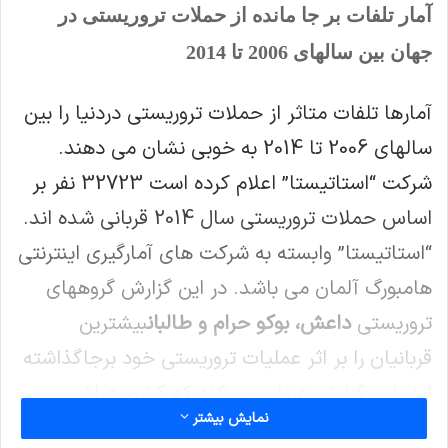
آمار تلفات بر جا مانده از حملات تروریستی در
جهان بین سالهای 2006 تا 2014
آمارها تلفات متاثر از حملات تروریستی دردنیا را بین
سالهای 2006 تا 2014 به خوبی نشان می دهند.
شرکت “استاتیستا” اعلام کرده است 32723 نفر بر
اساس حملات تروریستی سال 2014 قربانی شده اند.
“استاتیستا” وابسته به شرکت های آمارگیری اینترنتی
هامبورگ آلمان می باشد. در این گزارش گروههای
تروریستی
داعش، بوکو حرام و طالبان
بیشترین
قربانیان را بر اثر عملیات تروریستی خود برجاگذاشته
اند. این گزارش عنوان می کند که کشور عراق
نمایش بیشتر
بیشترین قربانانیان تروریسم را به خود اختصاص