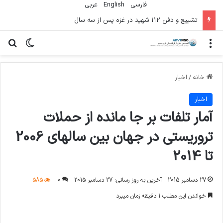
فارسی
English
عربي
تشییع و دفن ۱۱۲ شهید در غزه پس از سه سال
منو
تغییر پو
جس
خانه
/
اخبار
اخبار
آمار تلفات بر جا مانده از حملات
تروریستی در جهان بین سالهای 2006
تا 2014
27 دسامبر 2015
آخرین به روز رسانی: 27 دسامبر 2015
0
585
خواندن این مطلب 1 دقیقه زمان میبرد