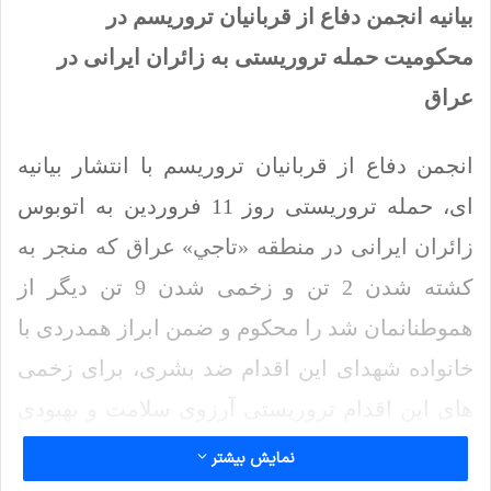
بیانیه انجمن دفاع از قربانیان تروریسم در
محکومیت حمله تروریستی به زائران ایرانی در
عراق
انجمن دفاع از قربانیان تروریسم با انتشار بیانیه
ای، حمله تروریستی روز 11 فروردین به اتوبوس
زائران ایرانی در منطقه «تاجي» عراق که منجر به
کشته شدن 2 تن و زخمی شدن 9 تن دیگر از
هموطنانمان شد را محکوم و ضمن ابراز همدردی با
خانواده شهدای این اقدام ضد بشری، برای زخمی
های این اقدام تروریستی آرزوی سلامت و بهبودی
کرد. این بیانیه با اشاره به شهادت کودکی 10 ساله
نمایش بیشتر
در این حمله تروریستی، آنرا نشان از اوج ددمنشی