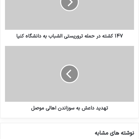
در عراق در تاریخ 6 آبان 1391 با 5 شهید و 12
زخمی، انفجار در مسیر کاروان ایرانی در این کشور
در تاریخ 24 آذر 1391 با 17 کشته و زخمی، انفجار در
147 کشته در حمله تروریستی الشباب به دانشگاه کنیا
مسیر اتوبوس زائران ایرانی در سامرا در 30
اردیبهشت1392 با 4 کشته و 17 زخمی و همچنین
انفجاری خودروی بمب گذاری شده در میان دو
دستگاه اتوبوس حامل زائران ایرانی در 17 خرداد
1392 با 16 شهید و دهها زخمی اشاره شده که نشان
از اقدامات برنامه ریزی شده گروههای تروریستی
تهدید داعش به سوزاندن اهالی موصل
در حمله به شهروندان ایرانی دارد. اقداماتی که
حتی منجر به قربانی شدن صدها غیر نظامی و
نوشته های مشابه
شهروند بیگناه از جمله زنان و کودکان عراقی و