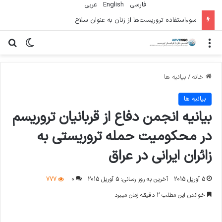
فارسی
English
عربي
سوءاستفاده تروریست‌ها از زنان به عنوان سلاح
منو
تغییر پو
جس
خانه
/
بیانیه ها
بیانیه ها
بیانیه انجمن دفاع از قربانیان تروریسم
در محکومیت حمله تروریستی به
زائران ایرانی در عراق
5 آوریل 2015
آخرین به روز رسانی: 5 آوریل 2015
0
777
خواندن این مطلب 2 دقیقه زمان میبرد