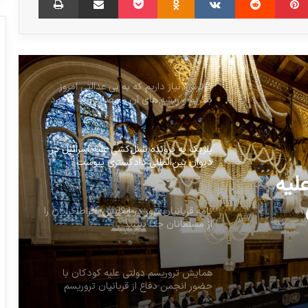
گوترش: نیاز داریم که به بی عدالتی امروز
بنگریم و ریشه های آن و مصائبی که بوجود
می آورد را بشناسیم
بلژیک به پرونده نسل‌کشی علیه اسرائیل در
دیوان بین‌المللی دادگستری پیوست
نامه قربانیان ترور در انگلیس: افراط گرایان را
از مسلمانان جدا ببینید
س: افراط
همایش تروریسم دولتی علیه کودکان با
ینید
حضور انجمن دفاع از قربانیان تروریسم
لیه
افزایش اعتبار سازمان های ارائه دهنده
خدمات به قربانیان تروریسم در انگلیس