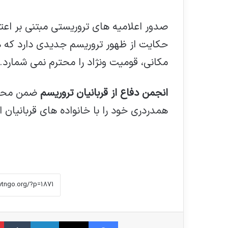
صدور اعلامیه های تروریستی مبتنی بر اعت
حکایت از ظهور تروریسم جدیدی دارد که 
مکانی، قومیت ونژاد را محترم نمی شمارد.
انجمن دفاع از قربانیان تروریسم
ضمن محکوم
همدردری خود را با خانواده های قربانیان ا
فیس بوک
X
لینکدین
‫تا