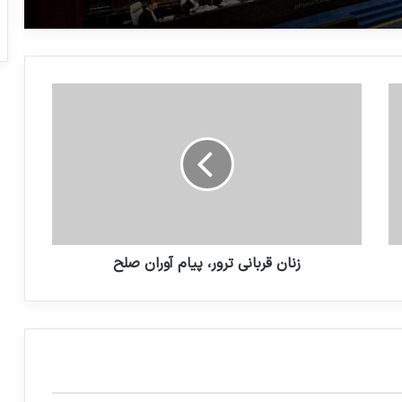
قضیه نفوذ منافقین از طریق مراسم ماه
محرم چه بود؟
گوترش: نیاز داریم که به بی عدالتی امروز
بنگریم و ریشه های آن و مصائبی که بوجود
می آورد را بشناسیم
بلژیک به پرونده نسل‌کشی علیه اسرائیل در
دیوان بین‌المللی دادگستری پیوست
زنان قربانی ترور، پیام آوران صلح
نامه قربانیان ترور در انگلیس: افراط گرایان را
از مسلمانان جدا ببینید
همایش تروریسم دولتی علیه کودکان با
حضور انجمن دفاع از قربانیان تروریسم