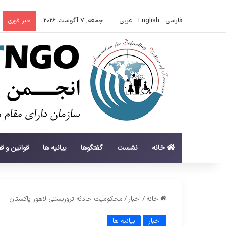
فارسی
English
عربي
جمعه, 7 آگوست 2026
خبر فوری
خانه
نشست
گفتگوها
بیانیه ها
قوانین و ق
خانه
/
اخبار
/
محکومیت حادثه تروریستی لاهور پاکستان
اخبار
بیانیه ها