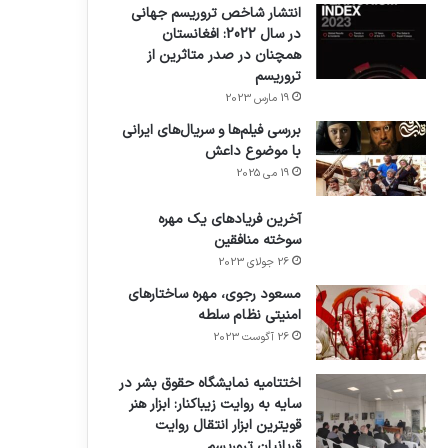
انتشار شاخص تروریسم جهانی
در سال 2022: افغانستان
همچنان در صدر متاثرین از
تروریسم
19 مارس 2023
بررسی فیلم‌ها و سریال‌های ایرانی
با موضوع داعش
19 می 2025
آخرین فریادهای یک مهره
سوخته منافقین
26 جولای 2023
مسعود رجوی، مهره ساختارهای
امنیتی نظام سلطه
26 آگوست 2023
اختتامیه نمایشگاه حقوق بشر در
سایه به روایت زیباکنار: ابزار هنر
قویترین ابزار انتقال روایت
قربانیان تروریسم