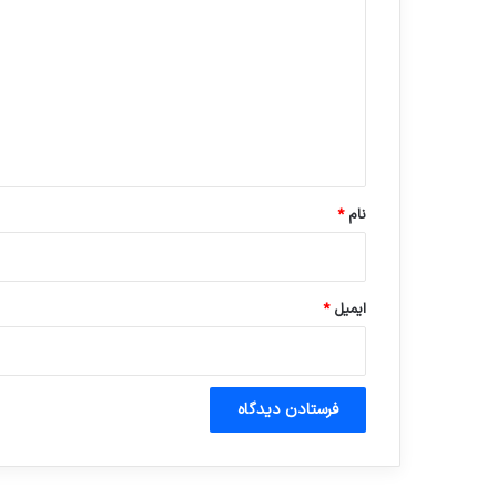
ی
د
گ
ا
ه
*
نام
*
ایمیل
*