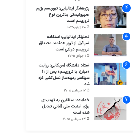
پژوهشگر ایتالیایی: تروریسم رژیم
صهیونیستی بدترین نوع
تروریسم است
30 ژوئن 2025
تحلیلگر ایتالیایی: استفاده
اسرائیل از ترور هدفمند مصداق
تروریسم دولتی است
1 جولای 2025
استاد دانشگاه آمریکایی: روایت
«مبارزه با تروریسم» پس از ۱۱
سپتامبر زمینه‌ساز نسل‌کشی غزه
شد
17 سپتامبر 2025
خدابنده: منافقین به تهدیدی
برای امنیت ملی آلبانی تبدیل
شده است
24 سپتامبر 2025