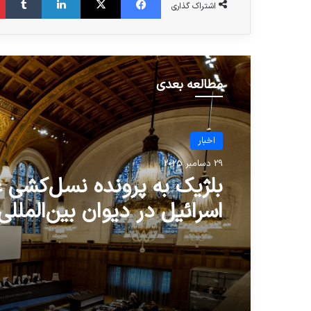
اشتراک گذاری
مطالعه بعدی
اخبار
اخبار
18 مارس 2024
29 دسامبر 2025
نامه قربانیان ترور در انگلی
گرایان را از مسلمانان جدا بب
بلژیک به پرونده نسل‌کشی ع
اسرائیل در دیوان بین‌المللی