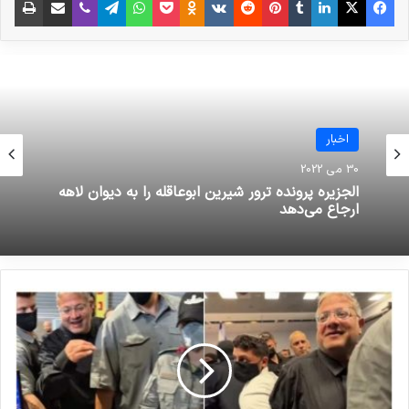
از ابعاد انسانی فاجعه مدرسه میناب ارائه کرد و با
طرح پرسش‌هایی حقوقی، زمینه ورود به مباحث
تخصصی نشست را فراهم ساخت.
نوشته های مشابه
اخبار
30 می 2022
انتشار شاخص تروریسم جهانی در
الجزیره پرونده ترور شیرین ابوعاقله را به دیوان لاهه
ارجاع می‌دهد
سال 2022: افغانستان همچنان در
صدر متاثرین از تروریسم
19 مارس 2023
بررسی فیلم‌ها و سریال‌های ایرانی با
موضوع داعش
19 می 2025