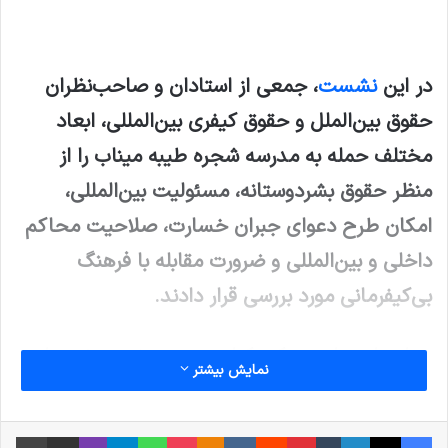
‌در این
نشست
، جمعی از استادان و صاحب‌نظران
حقوق بین‌الملل و حقوق کیفری بین‌المللی، ابعاد
مختلف حمله به مدرسه شجره طیبه میناب را از
منظر حقوق بشردوستانه، مسئولیت بین‌المللی،
امکان طرح دعوای جبران خسارت، صلاحیت محاکم
داخلی و بین‌المللی و ضرورت مقابله با فرهنگ
بی‌کیفرمانی مورد بررسی قرار دادند.
‌در ابتدای جلسه، دکتر کرامتی‌معز، عضو هیئت علمی
نمایش بیشتر
دانشکدگان فارابی دانشگاه تهران و دبیر نشست،
ضمن تسلیت شهادت شهدای جنگ رمضان، گزارشی
فیس بوک
X
لینکدین
‫تامبلر
‫پین‌ترست
‫رددیت
‫VKontakte
پاکت
واتس آپ
‫Odnoklassniki
تلگرام
وایبر
اشتراک گذاری از طریق ایمیل
چاپ