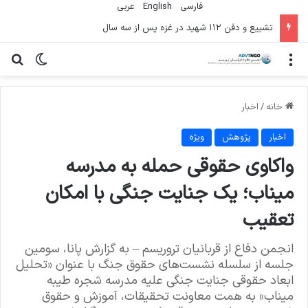
فارسی
English
عربي
تشییع و دفن ۱۱۲ شهید در غزه پس از سه سال
منو
تغییر پو
جس
خانه
/
اخبار
اخبار
پژوهش
ویژه
واکاوی حقوقی حمله به مدرسه
میناب؛ یک جنایت جنگی با امکان
تعقیب‌
انجمن دفاع از قربانیان تروریسم – به گزارش پانا، سومین
جلسه از سلسله نشست‌های حقوق جنگ با عنوان «تحلیل
ابعاد حقوقی جنایت جنگی علیه مدرسه شجره طیبه
میناب» به همت معاونت تحقیقات، آموزش و حقوق