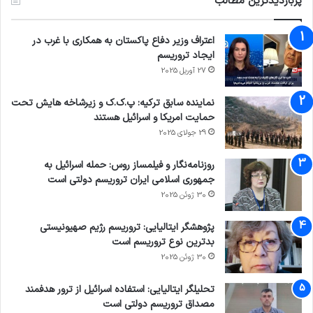
پربازدیدترین مطالب
دادگاهی قابل پیگیری است.
اعتراف وزیر دفاع پاکستان به همکاری با غرب در
به گزارش ایسنا، بهمن ماه ۱۴۰۲ در دادگاه رسیدگی
ایجاد تروریسم
27 آوریل 2025
به جرایم منافقین «محمود قجرعضدانلو» در مشارکت
و همکاری تنگاتنگ با «مژگان پارسایی»، یکی دیگر از
نماینده سابق ترکیه: پ.ک.ک و زیرشاخه هایش تحت
حمایت امریکا و اسرائیل هستند
عوامل اصلی و کلیدی تشکیل، طراحی، سازماندهی و
29 جولای 2025
هدایت تیم ترورِ امیر سپهبد علی صیاد شیرازی (به
روزنامه‌نگار و فیلمساز روس: حمله اسرائیل به
نام‌های «کمال الدین حیدری چمنی» با نام مستعار
جمهوری اسلامی ایران تروریسم دولتی است
30 ژوئن 2025
جلال موسوی و «رضا نادری» با نام مستعار عطاءاله)
متهم شناخته شدند.
پژوهشگر ایتالیایی: تروریسم رژیم صهیونیستی
بدترین نوع تروریسم است
30 ژوئن 2025
تحلیلگر ایتالیایی: استفاده اسرائیل از ترور هدفمند
مصداق تروریسم دولتی است