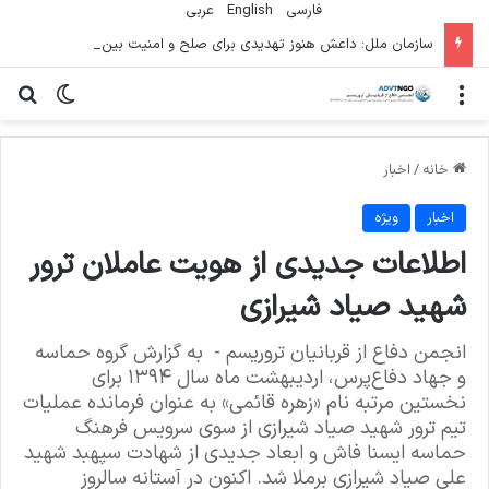
فارسی
English
عربي
سازمان ملل: داعش هنوز تهدیدی برای صلح و امنیت بین‌المللی است
منو
تغییر پو
جس
خانه
/
اخبار
اخبار
ویژه
اطلاعات جدیدی از هویت عاملان ترور
شهید صیاد شیرازی
انجمن دفاع از قربانیان تروریسم - به گزارش گروه حماسه
و جهاد دفاع‌پرس، اردیبهشت ماه سال ۱۳۹۴ برای
نخستین مرتبه نام «زهره قائمی» به عنوان فرمانده عملیات
تیم ترور شهید صیاد شیرازی از سوی سرویس فرهنگ
حماسه ایسنا فاش و ابعاد جدیدی از شهادت سپهبد شهید
علی صیاد شیرازی برملا شد. اکنون در آستانه سالروز