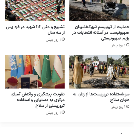
میان حماس و رژیم صهیونیستی، در نوار غزه
آتش‌بس برقرار شد اما ارتش این رژیم از بامداد
سه‌شنبه ۲۸ اسفند ۱۴۰۳ با نقض مفاد آتش‌بس
حمایت از تروریسم شهرک‌نشینان
تشییع و دفن ۱۱۲ شهید در غزه پس
صهیونیست در آستانه انتخابات در
از سه سال
تجاوزهای نظامی خود به نوار غزه را از سر گرفت.
رژیم صهیونیستی
1 روز پیش
1 روز پیش
آمبولانس
حقوق بشر
غزه
کپی لینک
سوءاستفاده تروریست‌ها از زنان به
تقویت پیشگیری و واکنش آسیای
عنوان سلاح
مرکزی به دستیابی و استفاده
تروریستی از سلاح
1 روز پیش
1 روز پیش