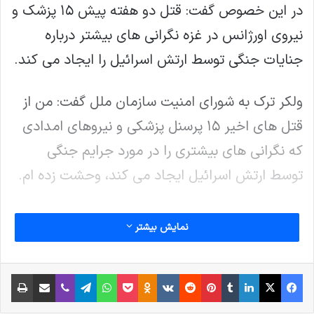
در این خصوص گفت: قتل دو هفته پیش ۱۵ پزشک و
نیروی اورژانس در غزه نگرانی های بیشتر درباره
جنایات جنگی توسط ارتش اسرائیل را ایجاد می کند.
ولکر ترک به شورای امنیت سازمان ملل گفت: من از
قتل های اخیر ۱۵ پرسنل پزشکی و نیروهای امدادی
که نگرانی های بیشتری را در مورد جرایم جنگی
توسط ارتش اسرائیل ایجاد می کند، وحشت زده ام.
کمیسر عالی حقوق بشر سازمان ملل متحد افزود:
نمایش بیشتر
باید تحقیقات مستقل، سریع و کامل در مورد این
قتل ها انجام شود. افراد مسئول هرگونه نقض حقوق
فیس بوک
X
لینکدین
‫تامبلر
‫پین‌ترست
‫رددیت
‫VKontakte
پاکت
واتس آپ
‫Odnoklassniki
تلگرام
وایبر
اشتراک گذاری از طریق ایمیل
چاپ
بین الملل باید مسئولیت پذیر شوند.