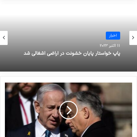
نوشته های مشابه
انتشار شاخص تروریسم جهانی در
اخبار
سال 2022: افغانستان همچنان در
11 اکتبر 2023
صدر متاثرین از تروریسم
پاپ خواستار پایان خشونت در اراضی اشغالی شد
19 مارس 2023
بررسی فیلم‌ها و سریال‌های ایرانی با
موضوع داعش
19 می 2025
رسانه‌های فلسطینی گزارش دادند که رژیم
صهیونیستی در حمله‌ای جدید، درمانگاه وابسته به
آژانس امدادرسانی و کاریابی سازمان ملل برای