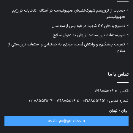
حمایت از تروریسم شهرک‌نشینان صهیونیست در آستانه انتخابات در رژیم
صهیونیستی
تشییع و دفن ۱۱۲ شهید در غزه پس از سه سال
سوءاستفاده تروریست‌ها از زنان به عنوان سلاح
تقویت پیشگیری و واکنش آسیای مرکزی به دستیابی و استفاده تروریستی از
سلاح
تماس با ما
فکس :02188552915
شماره تماس : 02188552151 - 02188552915 - 02188552536
ایران - تهران
advt.ngo@gmail.com