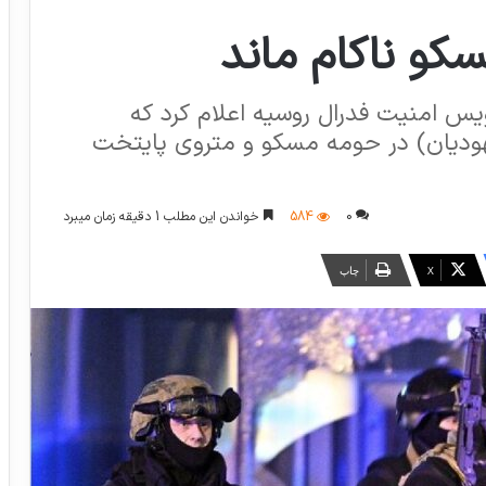
کو ناکام ماند
ویس امنیت فدرال روسیه اعلام کرد که
هودیان) در حومه مسکو و متروی پایتخت
0
584
خواندن این مطلب 1 دقیقه زمان میبرد
X
چاپ