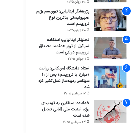
30 ژوئن 2025
پژوهشگر ایتالیایی: تروریسم رژیم
صهیونیستی بدترین نوع
تروریسم است
30 ژوئن 2025
تحلیلگر ایتالیایی: استفاده
اسرائیل از ترور هدفمند مصداق
تروریسم دولتی است
1 جولای 2025
استاد دانشگاه آمریکایی: روایت
«مبارزه با تروریسم» پس از ۱۱
سپتامبر زمینه‌ساز نسل‌کشی غزه
شد
17 سپتامبر 2025
خدابنده: منافقین به تهدیدی
برای امنیت ملی آلبانی تبدیل
شده است
24 سپتامبر 2025