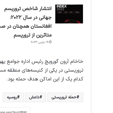
انتشار شاخص تروریسم
جهانی در سال 2022:
افغانستان همچنان در صد
متاثرین از تروریسم
19 مارس 2023
خاخام آرون گورویچ رئیس اداره جوامع یهو
تروریستی در یکی از کنیسه‌های منطقه م
کدام یک از این اماکن هدف حمله بود.
حمله تروریستی
داعش
روسیه