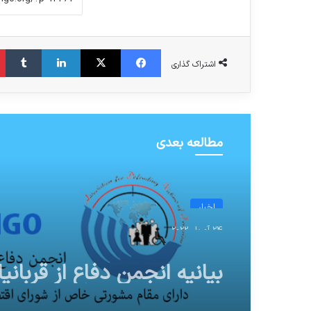
فیس بوک
X
لینکدین
‫تا
اشتراک گذاری
مطالعه بعدی
اخبار
24 آوریل 2022
بیانیه انجمن دفاع از قربانی
تروریسم در محکومیت حادث
تروریستی در مدرسه عبدالرح