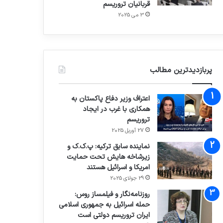
قربانیان تروریسم
3 می 2025
پربازدیدترین مطالب
اعتراف وزیر دفاع پاکستان به
همکاری با غرب در ایجاد
تروریسم
27 آوریل 2025
نماینده سابق ترکیه: پ.ک.ک و
زیرشاخه هایش تحت حمایت
امریکا و اسرائیل هستند
29 جولای 2025
روزنامه‌نگار و فیلمساز روس:
حمله اسرائیل به جمهوری اسلامی
ایران تروریسم دولتی است