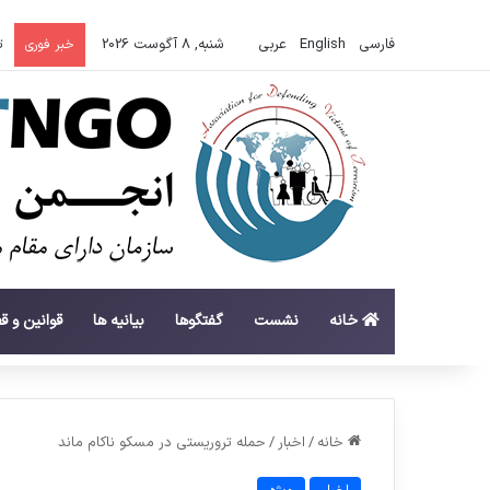
فارسی
English
عربي
شنبه, 8 آگوست 2026
س
خبر فوری
خانه
نشست
گفتگوها
بیانیه ها
قوانین و ق
خانه
/
اخبار
/
حمله تروریستی در مسکو ناکام ماند