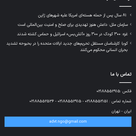
۸۱ سال پس از حمله هسته‌ای امریکا علیه شهرهای ژاپن
سازمان ملل: داعش هنوز تهدیدی برای صلح و امنیت بین‌المللی است
غزه: ۳۰۰ کودک در ۳۰۰ روز «آتش‌بس» اسرائیل و حماس کشته شدند
کوبا: کارشناسان مستقل تحریم‌های جدید ایالات متحده را در بحبوحه تشدید
بحران انسانی محکوم می‌کنند
تماس با ما
فکس :02188552915
شماره تماس : 02188552151 - 02188552915 - 02188552536
ایران - تهران
advt.ngo@gmail.com