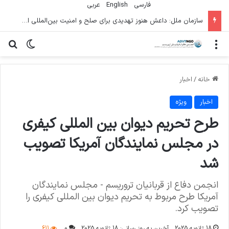
فارسی
English
عربي
سازمان ملل: داعش هنوز تهدیدی برای صلح و امنیت بین‌المللی است
منو
تغییر پو
جس
خانه
/
اخبار
اخبار
ویژه
طرح تحریم دیوان بین المللی کیفری
در مجلس نمایندگان آمریکا تصویب
شد
انجمن دفاع از قربانیان تروریسم - مجلس نمایندگان
آمریکا طرح مربوط به تحریم دیوان بین المللی کیفری را
تصویب کرد.
18 ژانویه 2025
آخرین به روز رسانی: 18 ژانویه 2025
0
611