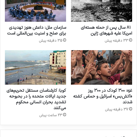
خواهد انداخت.
دیوان کیفری بین المللی
۸۱ سال پس از حمله هسته‌ای
سازمان ملل: داعش هنوز تهدیدی
امریکا علیه شهرهای ژاپن
برای صلح و امنیت بین‌المللی است
33 دقیقه پیش
35 دقیقه پیش
کپی لینک
غزه: ۳۰۰ کودک در ۳۰۰ روز
کوبا: کارشناسان مستقل تحریم‌های
«آتش‌بس» اسرائیل و حماس کشته
جدید ایالات متحده را در بحبوحه
شدند
تشدید بحران انسانی محکوم
می‌کنند
37 دقیقه پیش
23 ساعت پیش