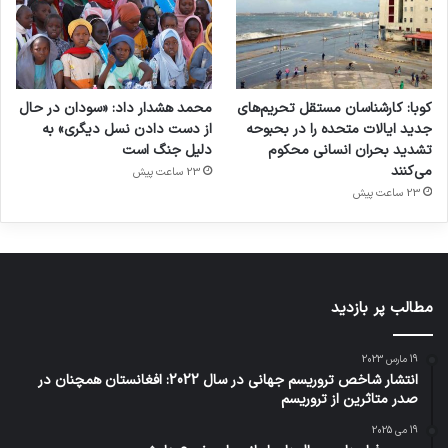
کوبا: کارشناسان مستقل تحریم‌های
محمد هشدار داد: «سودان در حال
جدید ایالات متحده را در بحبوحه
از دست دادن نسل دیگری» به
تشدید بحران انسانی محکوم
دلیل جنگ است
می‌کنند
23 ساعت پیش
23 ساعت پیش
مطالب پر بازدید
19 مارس 2023
انتشار شاخص تروریسم جهانی در سال 2022: افغانستان همچنان در
صدر متاثرین از تروریسم
19 می 2025