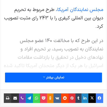
مجلس نمایندگان آمریکا،
طرح مربوط به تحریم
دیوان بین المللی کیفری را با 243 رای مثبت تصویب
کرد.
در این طرح که با مخالفت 140 عضو مجلس
نمایندگان به تصویب رسید، بر تحریم افراد و
نهادهای دخیل در تحقیق یا بازداشت مقامات
اسرائیل یا هر یک از دیگر متحدان آمریکا تاکید شده
است.
نمایش بیشتر
نوشته های مشابه
فیس بوک
X
لینکدین
‫تامبلر
‫پین‌ترست
‫رددیت
‫VKontakte
پاکت
واتس آپ
‫Odnoklassniki
تلگرام
وایبر
اشتراک گذاری از طریق ایمیل
چاپ
انتشار شاخص تروریسم جهانی در