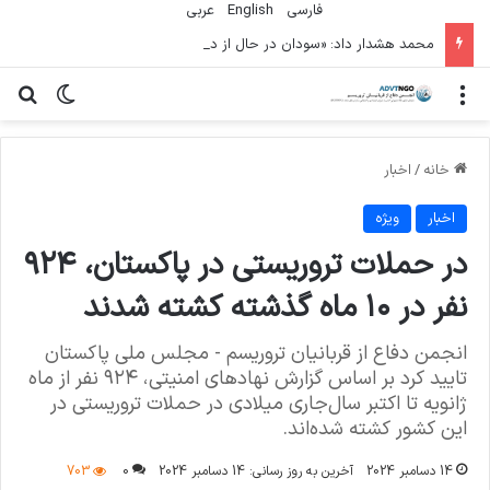
فارسی
English
عربي
محمد هشدار داد: «سودان در حال از دست دادن نسل دیگری» به دلیل جنگ است
منو
تغییر پو
جس
خانه
/
اخبار
اخبار
ویژه
در حملات تروریستی در پاکستان، ۹۲۴
نفر در ۱۰ ماه گذشته کشته شدند
انجمن دفاع از قربانیان تروریسم - مجلس ملی پاکستان
تایید کرد بر اساس گزارش نهادهای امنیتی، ۹۲۴ نفر از ماه
ژانویه تا اکتبر سال‌جاری میلادی در حملات تروریستی در
این کشور کشته شده‌اند.
14 دسامبر 2024
آخرین به روز رسانی: 14 دسامبر 2024
0
703