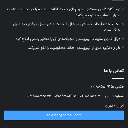
کوبا: کارشناسان مستقل تحریم‌های جدید ایالات متحده را در بحبوحه تشدید
بحران انسانی محکوم می‌کنند
محمد هشدار داد: «سودان در حال از دست دادن نسل دیگری» به دلیل
جنگ است
عراق قانون مبارزه با تروریسم و مجازات‌های آن را به‌طور رسمی ابلاغ کرد
طرح «ترکیه عاری از تروریسم» احکام محکومیت را لغو نمی‌کند
تماس با ما
فکس :02188552915
شماره تماس : 02188552151 - 02188552915 - 02188552536
ایران - تهران
advt.ngo@gmail.com