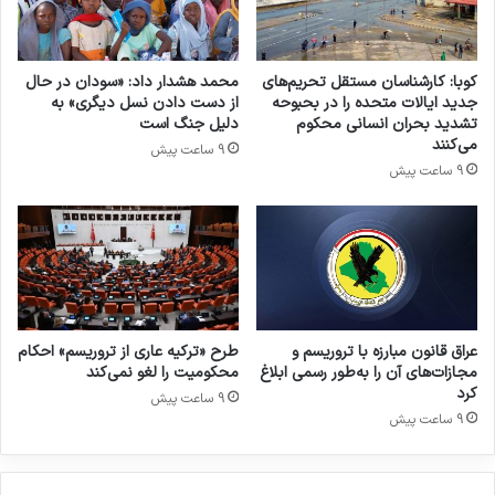
مجلس ملی پاکستان مدعی شد به قدرت رسیدن
طالبان در افغانستان به شورشیان پاکستانی از جمله
کوبا: کارشناسان مستقل تحریم‌های
محمد هشدار داد: «سودان در حال
تی‌تی‌پی توان بیشتری داده است تا حملات
جدید ایالات متحده را در بحبوحه
از دست دادن نسل دیگری» به
تشدید بحران انسانی محکوم
دلیل جنگ است
تروریستی در این کشور را افزایش دهند. به گفته این
می‌کنند
9 ساعت پیش
9 ساعت پیش
مجلس، حملات تروریستی در مناطق مرزی با
افغانستان همواره در حال افزایش بوده است.
پاکستان
تروریسم
عراق قانون مبارزه با تروریسم و
طرح «ترکیه عاری از تروریسم» احکام
کپی لینک
مجازات‌های آن را به‌طور رسمی ابلاغ
محکومیت را لغو نمی‌کند
کرد
9 ساعت پیش
9 ساعت پیش