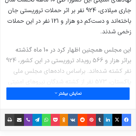
جاری میلادی، 924 نفر بر اثر حملات تروریستی جان
باخته‌اند و دست‌کم دو هزار و 121 نفر در این حملات
زخمی شدند.
این مجلس همچنین اظهار کرد در 10 ماه گذشته
براثر هزار و 566 رویداد تروریستی در این کشور، 924
نفر کشته شده‌اند. براساس داده‌های مجلس ملی
پاکستان، 573 نفر از کشته شدگان نیروهای امنیتی
بودند که 62 درصد کل تلفات را تشکیل می‌دهند.
نمایش بیشتر
به گزارش مجلس ملی پاکستان، هزار و 353 تن از
فیس بوک
X
لینکدین
‫تامبلر
‫پین‌ترست
‫رددیت
‫VKontakte
پاکت
واتس آپ
‫Odnoklassniki
تلگرام
وایبر
اشتراک گذاری از طریق ایمیل
چاپ
زخمی‌ها نیروهای امنیتی بودند که تقریبا 64 درصد
کل زخمی‌ها را تشکیل می‌دهند.