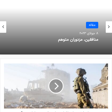
نوشته های مشابه
مقاله
انتشار شاخص تروریسم جهانی در
8 جولای 2023
سال 2022: افغانستان همچنان در
منافقین، مزدوران متوهم
صدر متاثرین از تروریسم
19 مارس 2023
بررسی فیلم‌ها و سریال‌های ایرانی با
موضوع داعش
19 می 2025
مجلس پاکستان تصریح کرد ایالت خیبرپختونخوا در
این مدت شاهد بیشترین رویداد تروریستی بوده که