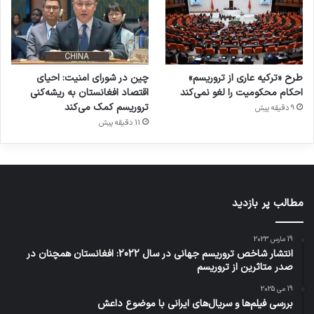
طرح «ترکیه عاری از تروریسم»
چین در شورای امنیت: احیای
احکام محکومیت را لغو نمی‌کند
اقتصاد افغانستان به ریشه‌کنی
تروریسم کمک می‌کند
9 دقیقه پیش
11 دقیقه پیش
مطالب پر بازدید
19 مارس 2023
انتشار شاخص تروریسم جهانی در سال 2022: افغانستان همچنان در
صدر متاثرین از تروریسم
19 می 2025
بررسی فیلم‌ها و سریال‌های ایرانی با موضوع داعش