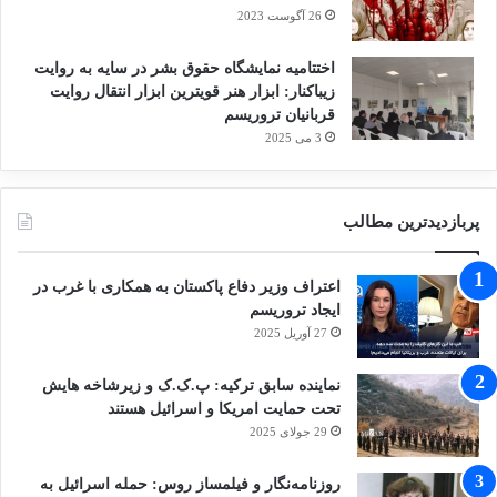
26 آگوست 2023
اختتامیه نمایشگاه حقوق بشر در سایه به روایت
زیباکنار: ابزار هنر قویترین ابزار انتقال روایت
قربانیان تروریسم
3 می 2025
پربازدیدترین مطالب
اعتراف وزیر دفاع پاکستان به همکاری با غرب در
ایجاد تروریسم
27 آوریل 2025
نماینده سابق ترکیه: پ.ک.ک و زیرشاخه هایش
تحت حمایت امریکا و اسرائیل هستند
29 جولای 2025
روزنامه‌نگار و فیلمساز روس: حمله اسرائیل به