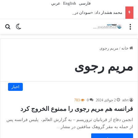
فارسی
English
عربي
محمد هشدار داد: «سودان در حال از دست دادن نسل دیگری» به دلیل جنگ است
منو
تغییر پو
جس
خانه
/
مریم رجوی
مریم رجوی
اخبار
advt
2 جولای 2024
0
703
فرانسه هم مریم رجوی را ممنوع الخروج کرد
انجمن دفاع از قربانیان تروریسم – به گزارش العالم، پلیس فرانسه پس
از حمله به مقر گروهک منافقین در مشار…