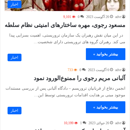
اخبار
advt
26 آگوست 2023
0
9,101
مسعود رجوی، مهره ساختارهای امنیتی نظام سلطه
در این میان نقش رهبران یک سازمان تروریستی، اهمیت بسزایی پیدا
می کند. رهبران گروه های تروریستی دارای شخصیت…
بیشتر بخوانید »
اخبار
advt
6 آگوست 2023
0
733
آلبانی مریم رجوی را ممنوع‌الورود نمود
انجمن دفاع از قربانیان تروریسم – دادگاه آلبانی پس از بررسی مستندات
موجود مبنی بر هدایت اقدامات تروریستی توسط این…
بیشتر بخوانید »
اخبار
advt
26 جولای 2023
1
10,199