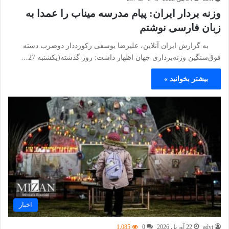
وزنه بردار ایران: پیام مدرسه میناب را عمدا به
زبان فارسی نوشتم
به گزارش ایران آنلاین، علیرضا یوسفی رکورددار دوضرب دسته
فوق‌سنگین وزنه‌برداری جهان اظهار داشت: روز گذشته(یکشنبه 27…
بیشتر بخوانید »
اخبار
advt
22 آوریل 2026
0
1,085