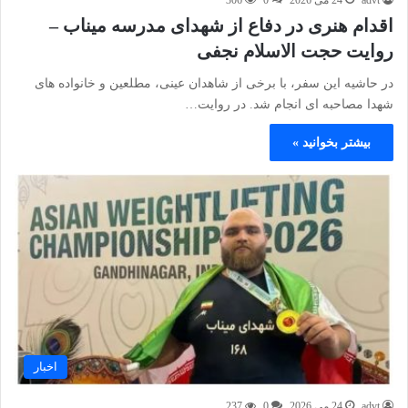
advt
24 می 2026
0
306
اقدام هنری در دفاع از شهدای مدرسه میناب –
روایت حجت الاسلام نجفی
در حاشیه این سفر، با برخی از شاهدان عینی، مطلعین و خانواده های
شهدا مصاحبه ای انجام شد. در روایت…
بیشتر بخوانید »
اخبار
advt
24 می 2026
0
237