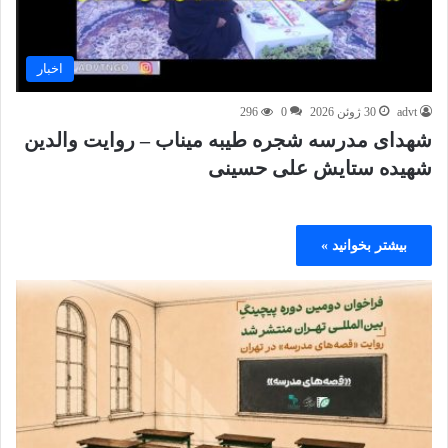
اخبار
advt
30 ژوئن 2026
0
296
شهدای مدرسه شجره طیبه میناب – روایت والدین
شهیده ستایش علی حسینی
بیشتر بخوانید »