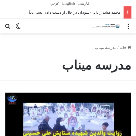
فارسی
English
عربي
محمد هشدار داد: «سودان در حال از دست دادن نسل دیگری» به دلیل جنگ است
منو
تغییر پو
جس
خانه
/
مدرسه میناب
مدرسه میناب