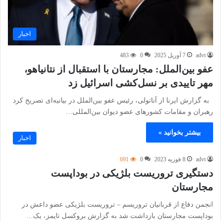
اخبار
advt
7 آوریل 2025
0
483
عفو بین‌الملل: مجارستان با استقبال از نتانیاهو،
مهر تاییدی بر نسل‌کشی اسرائیل زد
به گزارش ایرنا از آناتولی، رئیس عفو بین‌الملل در بیانیه‌ای تصریح کرد
رهبران و مقامات کشورهای عضو دیوان بین‌المللی…
بیشتر بخوانید »
اخبار
advt
8 فوریه 2023
0
691
دستگیری تروریست بلژیکی در بوداپست
مجارستان
انجمن دفاع از قربانیان تروریسم – تروریست بلژیکی عضو داعش در
بوداپست مجارستان بازداشت شد به گزارش بروکسل تایمز، یک…