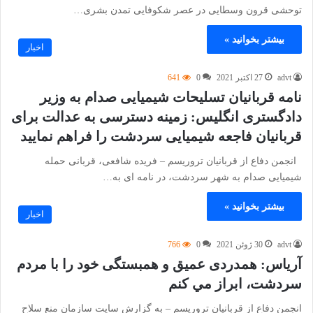
توحشی قرون وسطایی در عصر شکوفایی تمدن بشری…
بیشتر بخوانید »
اخبار
advt
27 اکتبر 2021
0
641
نامه قربانیان تسلیحات شیمیایی صدام به وزیر
دادگستری انگلیس: زمینه‌ دسترسی به عدالت برای
قربانیان فاجعه شیمیایی سردشت را فراهم نمایید
انجمن دفاع از قربانیان تروریسم – فریده شافعی، قربانی حمله
شیمیایی صدام به شهر سردشت، در نامه ای به…
بیشتر بخوانید »
اخبار
advt
30 ژوئن 2021
0
766
آرياس: همدردی عمیق و همبستگی خود را با مردم
سردشت، ابراز مي كنم
انجمن دفاع از قربانیان تروریسم – به گزارش سایت سازمان منع سلاح