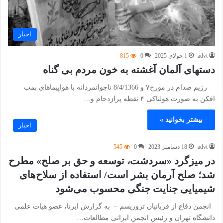
اخبار
advt
1 جولای 2025
0
815
دست­های آلمان آغشته به خون مردم بی گناه
رژيم صدام در مورخ۷ و 8/4/1366 ناجوانمردانه با هواپيماهاى بمب
افكن به صورت هولناكى ۴ نقطه پرازدحام و…
بیشتر بخوانید »
اخبار
advt
18 دسامبر 2023
0
545
در میزگرد «سردشت، توسعه و حق بر صلح» مطرح
شد؛ صلح آرمان بشر است/ استفاده از سلاح‌های
شیمیایی جنایت جنگی محسوب می‌شود
انجمن دفاع از قربانیان تروریسم – به گزارش ایرنا، عضو هیات علمی
دانشگاه تهران و رئیس انجمن ایرانی مطالعات…