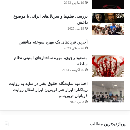
19 مارس 2023
بررسی فیلم‌ها و سریال‌های ایرانی با موضوع
داعش
19 می 2025
آخرین فریادهای یک مهره سوخته منافقین
26 جولای 2023
مسعود رجوی، مهره ساختارهای امنیتی نظام
سلطه
26 آگوست 2023
اختتامیه نمایشگاه حقوق بشر در سایه به روایت
زیباکنار: ابزار هنر قویترین ابزار انتقال روایت
قربانیان تروریسم
3 می 2025
پربازدیدترین مطالب