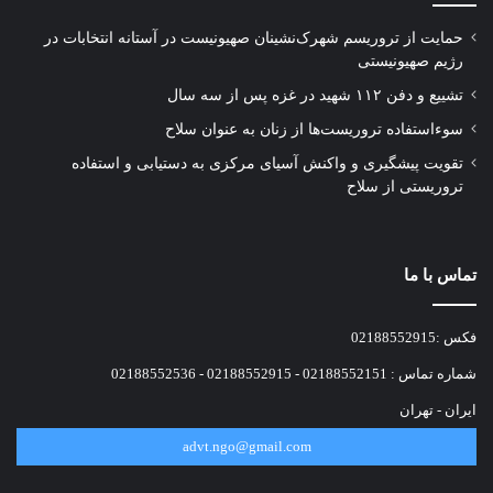
حمایت از تروریسم شهرک‌نشینان صهیونیست در آستانه انتخابات در
رژیم صهیونیستی
تشییع و دفن ۱۱۲ شهید در غزه پس از سه سال
سوءاستفاده تروریست‌ها از زنان به عنوان سلاح
تقویت پیشگیری و واکنش آسیای مرکزی به دستیابی و استفاده
تروریستی از سلاح
تماس با ما
فکس :02188552915
شماره تماس : 02188552151 - 02188552915 - 02188552536
ایران - تهران
advt.ngo@gmail.com