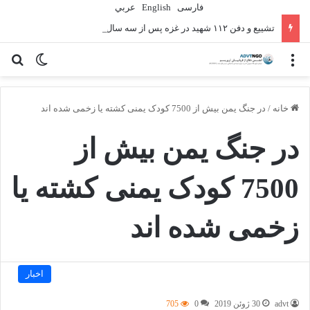
فارسی
English
عربي
تشییع و دفن ۱۱۲ شهید در غزه پس از سه سال
منو
تغییر پو
جس
خانه
/
در جنگ یمن بیش از 7500 کودک یمنی کشته یا زخمی شده اند
در جنگ یمن بیش از
7500 کودک یمنی کشته یا
زخمی شده اند
اخبار
advt
30 ژوئن 2019
0
705