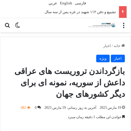
فارسی
English
عربي
تشییع و دفن ۱۱۲ شهید در غزه پس از سه سال
منو
تغییر پو
جس
خانه
/
اخبار
اخبار
ویژه
بازگرداندن تروریست های عراقی
داعش از سوریه، نمونه ای برای
دیگر کشورهای جهان
19 مارس 2023
آخرین به روز رسانی: 19 مارس 2023
0
682
خواندن این مطلب 1 دقیقه زمان میبرد