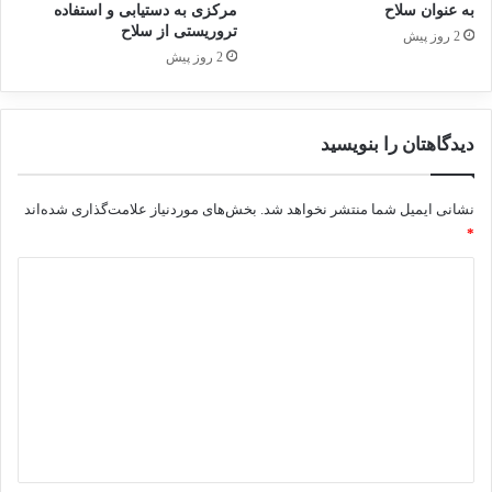
به عنوان سلاح
مرکزی به دستیابی و استفاده
منافع کودکان عمل نمایند.
تروریستی از سلاح
2 روز پیش
2 روز پیش
دبیر کل سازمان ملل متحد در انتها گفت، کسانی
که با آنها در مراکز بازپروری افراد ملاقات نموده
دیدگاهتان را بنویسید
خواستار بازگشت به جامعه و ادغام در آن هستند.
نشانی ایمیل شما منتشر نخواهد شد.
بخش‌های موردنیاز علامت‌گذاری شده‌اند
*
آنتونیو گوترش
تروریست
تروریسم
د
داعش
سوریه
عراق
کمپ الهول
ی
د
کپی لینک
گ
ا
ه
*