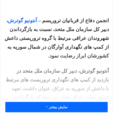
انجمن دفاع از قربانیان تروریسم –
آنتونیو گوترش
،
دبیر کل سازمان ملل متحد، نسبت به بازگرداندن
شهروندان عراقی مرتبط با گروه تروریستی داعش
از کمپ های نگهداری آوارگان در شمال سوریه به
کشورشان ابراز رضایت نمود.
آنتونیو گوترش، دبیر کل سازمان ملل متحد در
بازدید از کمپ های نگهداری تروریست های مرتبط
با داعش از سوریه به عراق، عنوان داشت، تعهد
عمیق دولت عراق نشان می دهد که بازگرداندن
مسئولانه این افراد به کشورشان ممکن بوده و می
نمایش بیشتر