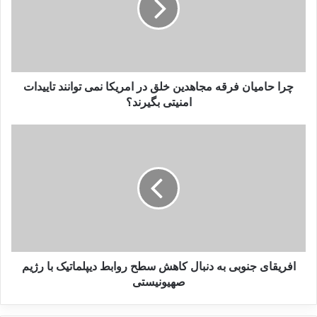
سال 2022: افغانستان همچنان در
صدر متاثرین از تروریسم
19 مارس 2023
چرا حامیان فرقه مجاهدین خلق در امریکا نمی توانند تاییدات
بررسی فیلم‌ها و سریال‌های ایرانی
امنیتی بگیرند؟
با موضوع داعش
19 می 2025
وی ادامه داد، آنها شایسته راهی برای رهایی
هستند. این موضوعی مرتبط با همدردی و انصاف
است و همچنین موضوعی پیرامون امنیت است.
چرا که هر چه بیشتر این وضعیت ادامه یابد،
افریقای جنوبی به دنبال کاهش سطح روابط دیپلماتیک با رژیم
صهیونیستی
عصبانیت و ناامیدی بیشتری ایجاد می شود و
خطرات بزرگتری نسبت به امنیت و ثبات پدید می