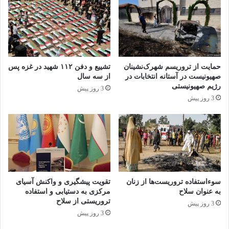
این پدیده است؟
آپارتاید
استرالیا
اسرائیل
حمایت از تروریسم شهرک‌نشینان
تشییع و دفن ۱۱۲ شهید در غزه پس
صهیونیست در آستانه انتخابات در
از سه سال
سرزمین های اشغالی
فلسطین
رژیم صهیونیستی
3 روز پیش
3 روز پیش
کپی لینک
سوءاستفاده تروریست‌ها از زنان
تقویت پیشگیری و واکنش آسیای
به عنوان سلاح
مرکزی به دستیابی و استفاده
تروریستی از سلاح
3 روز پیش
3 روز پیش