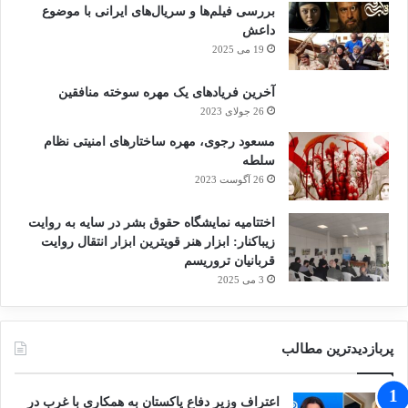
بررسی فیلم‌ها و سریال‌های ایرانی با موضوع
داعش
19 می 2025
آخرین فریادهای یک مهره سوخته منافقین
26 جولای 2023
مسعود رجوی، مهره ساختارهای امنیتی نظام
سلطه
26 آگوست 2023
اختتامیه نمایشگاه حقوق بشر در سایه به روایت
زیباکنار: ابزار هنر قویترین ابزار انتقال روایت
قربانیان تروریسم
3 می 2025
پربازدیدترین مطالب
اعتراف وزیر دفاع پاکستان به همکاری با غرب در