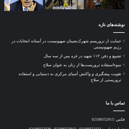
نوشته‌های تازه
حمایت از تروریسم شهرک‌نشینان صهیونیست در آستانه انتخابات در
رژیم صهیونیستی
تشییع و دفن ۱۱۲ شهید در غزه پس از سه سال
سوءاستفاده تروریست‌ها از زنان به عنوان سلاح
تقویت پیشگیری و واکنش آسیای مرکزی به دستیابی و استفاده
تروریستی از سلاح
تماس با ما
فکس :02188552915
شماره تماس : 02188552151 - 02188552915 - 02188552536