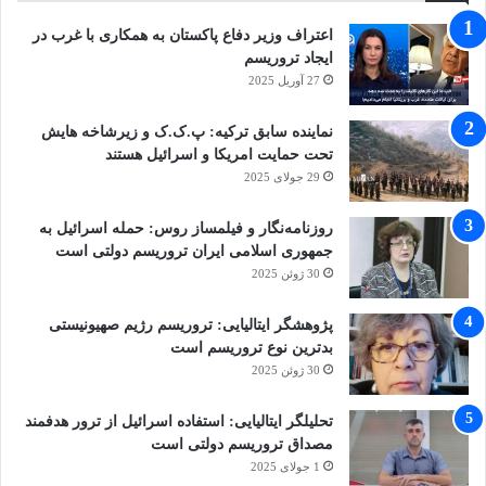
محاکمه های عادلانه در دادگاه های عادی غیرنظامی
اعتراف وزیر دفاع پاکستان به همکاری با غرب در
با عدالت روبرو شوند”.
ایجاد تروریسم
27 آوریل 2025
افغانستان
حمله تروریستی
داعش
نماینده سابق ترکیه: پ.ک.ک و زیرشاخه هایش
تحت حمایت امریکا و اسرائیل هستند
دانش آموز
کابل
29 جولای 2025
روزنامه‌نگار و فیلمساز روس: حمله اسرائیل به
کپی لینک
جمهوری اسلامی ایران تروریسم دولتی است
30 ژوئن 2025
پژوهشگر ایتالیایی: تروریسم رژیم صهیونیستی
بدترین نوع تروریسم است
30 ژوئن 2025
تحلیلگر ایتالیایی: استفاده اسرائیل از ترور هدفمند
مصداق تروریسم دولتی است
1 جولای 2025