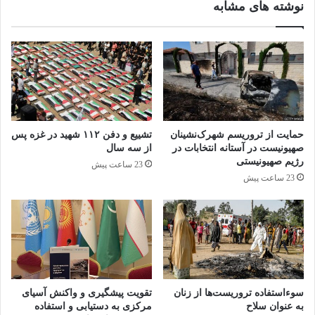
نوشته های مشابه
خانواده‌های قربانیان ابراز کرد. او اظهار داشت:
“حمله به شهروندان غیر نظامی و زیرساخت‌های
غیرنظامی از جمله مدارس، بر اساس قوانین
بین‌المللی بشردوستانه اکیدا ممنوع است”.
حمایت از تروریسم شهرک‌نشینان
تشییع و دفن ۱۱۲ شهید در غزه پس
رامیز آلاکباروف، معاون نماینده ویژه دبیرکل و
صهیونیست در آستانه انتخابات در
از سه سال
رژیم صهیونیستی
هماهنگ کننده امور بشردوستانه سازمان ملل نیز
23 ساعت پیش
23 ساعت پیش
در بیانیه‌ای گفت: “خشونت در مدارس یا اطراف
آن هرگز قابل قبول نیست. مدارس باید پناهگاه‌های
امن و مکان‌هایی باشند که کودکان بتوانند در آن
بیاموزند و شکوفا شوند.”
سوءاستفاده تروریست‌ها از زنان
تقویت پیشگیری و واکنش آسیای
هیات معاونت سازمان ملل متحد در افغانستان
به عنوان سلاح
مرکزی به دستیابی و استفاده