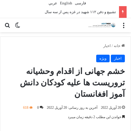
فارسی
English
عربي
تشییع و دفن ۱۱۲ شهید در غزه پس از سه سال
منو
تغییر پو
جس
خانه
/
اخبار
اخبار
ویژه
خشم جهانی از اقدام وحشیانه
تروریست ها علیه کودکان دانش
آموز افغانستان
20 آوریل 2022
آخرین به روز رسانی: 20 آوریل 2022
0
618
خواندن این مطلب 2 دقیقه زمان میبرد