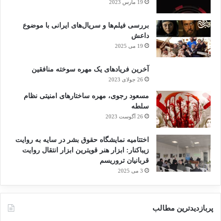
19 مارس 2023
کرد.
بررسی فیلم‌ها و سریال‌های ایرانی با موضوع
“سمیرا حمیدی” فعال عفو بین‌الملل در آسیای
داعش
19 می 2025
جنوبی گفت: “این حملات به مدارس، خشونتی را
آخرین فریادهای یک مهره سوخته منافقین
که مردم افغانستان همچنان در زندگی روزمره خود
26 جولای 2023
با آن مواجه هستند نشان می‌دهد. این حملات
مسعود رجوی، مهره ساختارهای امنیتی نظام
همچنین نشان می‌دهند که طالبان به‌عنوان مقامات
سلطه
26 آگوست 2023
واقعی، در محافظت از شهروندان غیر نظامی
به‌ویژه افراد متعلق به گروه‌های قومی و اقلیت‌های
اختتامیه نمایشگاه حقوق بشر در سایه به روایت
زیباکنار: ابزار هنر قویترین ابزار انتقال روایت
مذهبی ناکام هستند.”
قربانیان تروریسم
3 می 2025
او افزود:”کسانی که مظنون به مسئولیت کیفری
این بمب گذاری های بی رحمانه هستند باید در
پربازدیدترین مطالب