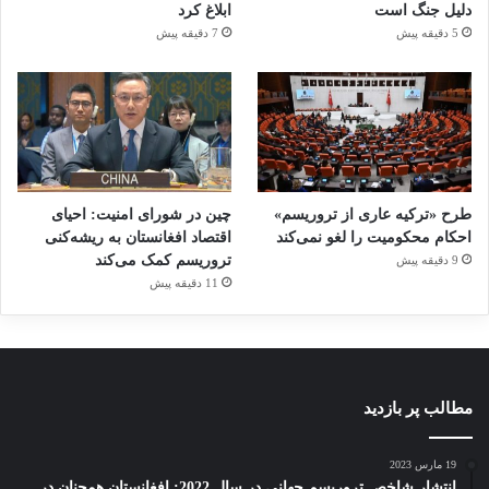
دلیل جنگ است
ابلاغ کرد
5 دقیقه پیش
7 دقیقه پیش
طرح «ترکیه عاری از تروریسم»
چین در شورای امنیت: احیای
احکام محکومیت را لغو نمی‌کند
اقتصاد افغانستان به ریشه‌کنی
تروریسم کمک می‌کند
9 دقیقه پیش
11 دقیقه پیش
مطالب پر بازدید
19 مارس 2023
انتشار شاخص تروریسم جهانی در سال 2022: افغانستان همچنان در