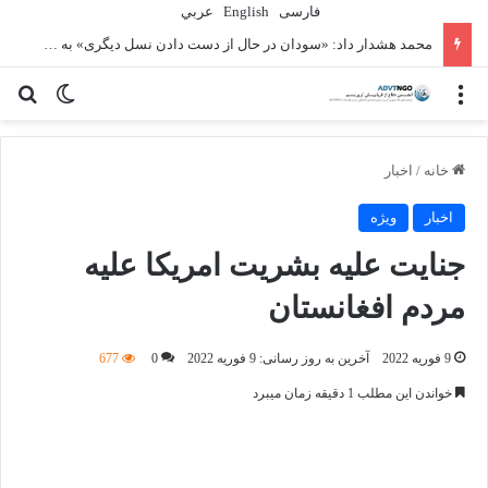
فارسی
English
عربي
محمد هشدار داد: «سودان در حال از دست دادن نسل دیگری» به دلیل جنگ است
منو
تغییر پو
جس
خانه
/
اخبار
اخبار
ویژه
جنایت علیه بشریت امریکا علیه
مردم افغانستان
9 فوریه 2022
آخرین به روز رسانی: 9 فوریه 2022
0
677
خواندن این مطلب 1 دقیقه زمان میبرد