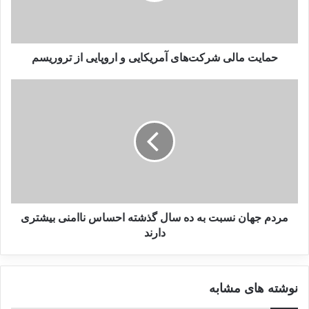
طور متوسط، شرکت ها 60 درصد از کارکنان خود را اخراج کرده
اند. قیمت مواد غذایی اساسی 40 درصد افزایش یافته. بیش از
حمایت مالی شرکت‌های آمریکایی و اروپایی از تروریسم
نیمی از جمعیت نیازمند مساعدت های بشردوستانه هستند و نرخ
فقر در حوالی 90 درصد است. یونیسف تخمین می زند که بیش از
یک میلیون کودک افغان در خطر مرگ ناشی از سوءتغذیه و یا
بیماری های مرتبط با گرسنگی هستند.
این وضعیتی که امریکایی ها علیه افغانستان در حال انجام هستند
بنوعی جنایت علیه بشریت بوده و کسانی که این وضعیت را می
مردم جهان نسبت به ده سال گذشته احساس ناامنی بیشتری
بینند و سکوت می کنند، شریک این جرم هستند.
دارند
افغانستان
امریکا
بشردوستانه
نوشته های مشابه
جنایت بشردوستانه