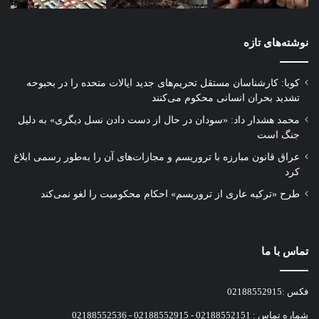
نوشته‌های تازه
کوبا: کارشناسان مستقل تحریم‌های جدید ایالات متحده را در بحبوحه
تشدید بحران انسانی محکوم می‌کنند
محمد هشدار داد: «سودان در حال از دست دادن نسل دیگری» به دلیل
جنگ است
عراق قانون مبارزه با تروریسم و مجازات‌های آن را به‌طور رسمی ابلاغ
کرد
طرح «ترکیه عاری از تروریسم» احکام محکومیت را لغو نمی‌کند
تماس با ما
فکس :02188552915
شماره تماس : 02188552151 - 02188552915 - 02188552536