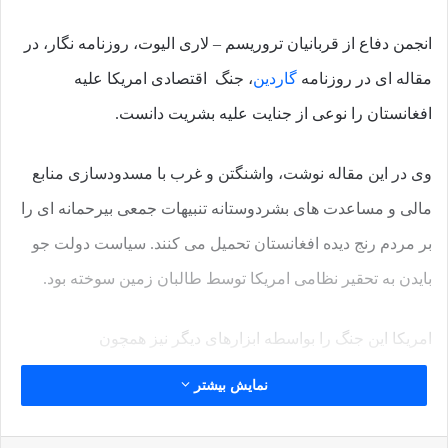
انجمن دفاع از قربانیان تروریسم – لاری الیوت، روزنامه نگار، در
مقاله ای در روزنامه
گاردین
، جنگ اقتصادی امریکا علیه
افغانستان را نوعی از جنایت علیه بشریت دانست.
وی در این مقاله نوشت، واشنگتن و غرب با مسدودسازی منابع
مالی و مساعدت های بشردوستانه تنبیهات جمعی بیرحمانه ای را
بر مردم رنج دیده افغانستان تحمیل می کنند. سیاست دولت جو
بایدن به تحقیر نظامی امریکا توسط طالبان زمین سوخته بود.
امریکا این جنگ را بواسطه ابزارهای دیگر نیز همچون
مسدودسازی منابع مالی افغانستان در نیویورک ادامه داد. که به
نمایش بیشتر
معنای تحریم بانکها و دیگر شرکت های خارجی حاضر در
افغانستان می باشد.