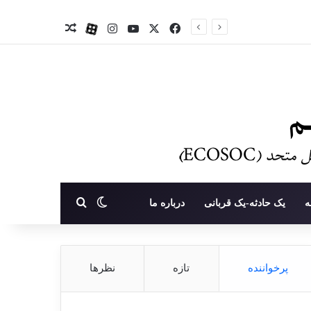
X
فیس بوک
یوتیوب
اینستاگرام
آپارات
نوشته تصادفی
تغییر پوسته
جستجو برای
ه
یک حادثه-یک قربانی
درباره ما
پرخواننده
تازه
نظرها