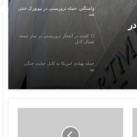
واشنگتن: حمله تروریستی در نیویورک خنثی
شد
در
12 کشته در انفجار تروریستی در نماز جمعه
شمال کابل
حمله پهپادی امریکا به کابل جنایت جنگی
بود
هزینه های دو دهه جنگ در افغانستان:
مقاطعه‌کاران، برندگان واقعی جنگ
تصویب برنامه ضدتروریسم سازمان
همکاری شانگهای تا سال ۲۰۳۰