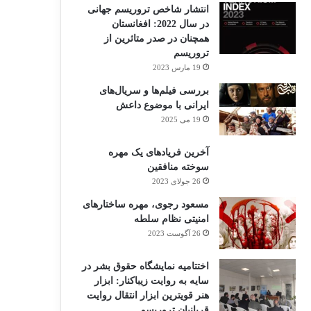
انتشار شاخص تروریسم جهانی
در سال 2022: افغانستان
همچنان در صدر متاثرین از
تروریسم
19 مارس 2023
بررسی فیلم‌ها و سریال‌های
ایرانی با موضوع داعش
19 می 2025
آخرین فریادهای یک مهره
سوخته منافقین
26 جولای 2023
مسعود رجوی، مهره ساختارهای
امنیتی نظام سلطه
26 آگوست 2023
اختتامیه نمایشگاه حقوق بشر در
سایه به روایت زیباکنار: ابزار
هنر قویترین ابزار انتقال روایت
قربانیان تروریسم