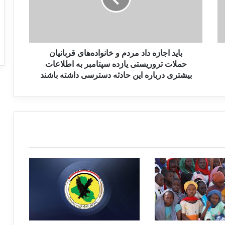
ظهور یک نوع تروریسم جدید در جامعه
آمریکا
باید اجازه داد مردم و خانواده‌های قربانیان
واشنگتن: حمله تروریستی در نیویورک خنثی
حملات تروریستی یازده سپتامبر به اطلاعات
شد
بیشتری درباره این حادثه دسترسی داشته باشند
12 کشته در انفجار تروریستی در نماز جمعه
شمال کابل
حمله پهپادی امریکا به کابل جنایت جنگی
بود
هزینه های دو دهه جنگ در افغانستان:
مقاطعه‌کاران، برندگان واقعی جنگ