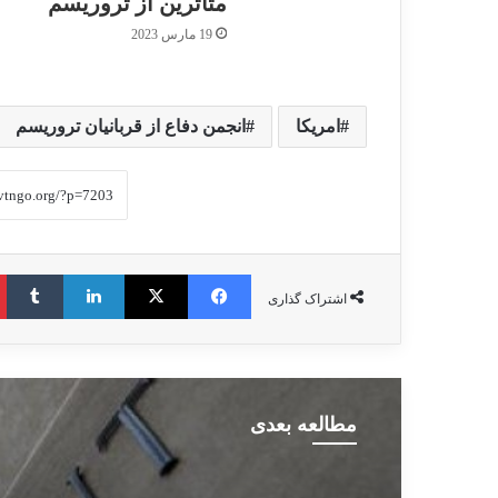
متاثرین از تروریسم
19 مارس 2023
امریکا
انجمن دفاع از قربانیان تروریسم
فیس بوک
X
لینکدین
‫ت
اشتراک گذاری
مطالعه بعدی