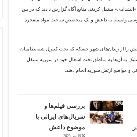
الشدادی» منتقل کردند. منابع آگاه گزارش دادند که در بین
سوسی وابسته به داعش و یک متخصص ساخت مواد منفجره
ش را از زندان‌های شهر حسکه ‌که تحت کنترل شبه‌نظامیان
تیک به آن‌ها به مناطق تحت اشغال خود در سوریه منتقل
 و مواضع ارتش سوریه انجام دهند.
بررسی فیلم‌ها و
سریال‌های ایرانی با
واشنگتن: حمله تروریستی در نیویورک خنثی
شد
ر
موضوع داعش
19 می 2025