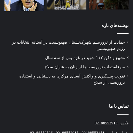
نوشته‌های تازه
حمایت از تروریسم شهرک‌نشینان صهیونیست در آستانه انتخابات در
رژیم صهیونیستی
تشییع و دفن ۱۱۲ شهید در غزه پس از سه سال
سوءاستفاده تروریست‌ها از زنان به عنوان سلاح
تقویت پیشگیری و واکنش آسیای مرکزی به دستیابی و استفاده
تروریستی از سلاح
تماس با ما
فکس :02188552915
شماره تماس : 02188552151 - 02188552915 - 02188552536