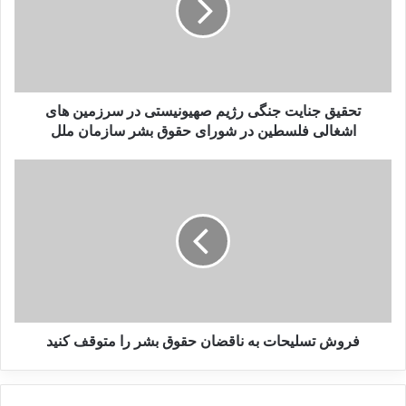
صدر متاثرین از تروریسم
19 مارس 2023
بررسی فیلم‌ها و سریال‌های ایرانی
تحقیق جنایت جنگی رژیم صهیونیستی در سرزمین های
با موضوع داعش
اشغالی فلسطین در شورای حقوق بشر سازمان ملل
19 می 2025
ماموریت ارتش آلمان در افغانستان در حالی به پایان رسیده است
که واحدهای دیگری به کشور افریقایی مالی اعزام دشه اند. در
اواخر ژوئن گذشته 12 سرباز آلمان در پی یک حمله انتحاری
مجروح شده اند.
فروش تسلیحات به ناقضان حقوق بشر را متوقف کنید
آلمان
انجمن دفاع از قربانیان تروریسم