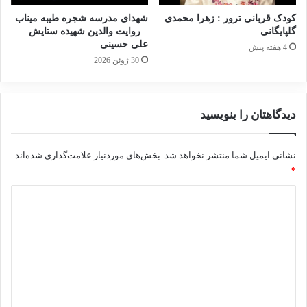
کودک قربانی ترور : زهرا محمدی
شهدای مدرسه شجره طیبه میناب
گلپایگانی
– روایت والدین شهیده ستایش
علی حسینی
4 هفته پیش
30 ژوئن 2026
دیدگاهتان را بنویسید
نشانی ایمیل شما منتشر نخواهد شد.
بخش‌های موردنیاز علامت‌گذاری شده‌اند
*
د
ی
د
گ
ا
ه