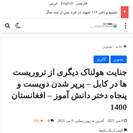
فارسی
English
عربي
تشییع و دفن ۱۱۲ شهید در غزه پس از سه سال
منو
تغییر پو
جس
خانه
/
تصویر
تصویر
گالری
جنایت هولناک دیگری از تروریست
ها در کابل – پرپر شدن دویست و
پنجاه دختر دانش آموز – افغانستان
1400
9 می 2021
آخرین به روز رسانی: 9 می 2021
0
866
کمتر از یک دقیقه