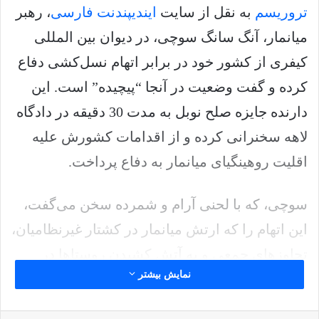
تروریسم
به نقل از سایت
ایندیپندنت فارسی
، رهبر
میانمار، آنگ سانگ سوچی، در دیوان بین المللی
کیفری از کشور خود در برابر اتهام نسل‌کشی دفاع
کرده و گفت وضعیت در آنجا “پیچیده” است. این
دارنده‌ جایزه صلح نوبل به مدت 30 دقیقه در دادگاه
لاهه سخنرانی کرده و از اقدامات کشورش علیه
اقلیت روهینگیای میانمار به دفاع پرداخت.
سوچی، که با لحنی آرام و شمرده سخن می‌گفت،
این اتهام را که ارتش میانمار در کشتار غیرنظامیان،
تجاوزهای جمعی و به آتش کشیدن روستاها در
نمایش بیشتر
سال 2017 نقش داشته، رد کرد. دولت میانمار متهم
است که به طورعامدانه کارزاری به منظور