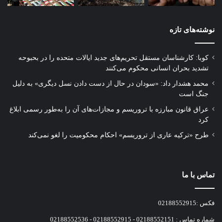
نوشته‌های تازه
کوبا: کارشناسان مستقل تحریم‌های جدید ایالات متحده را در بحبوحه
تشدید بحران انسانی محکوم می‌کنند
محمد هشدار داد: «سودان در حال از دست دادن نسل دیگری» به دلیل
جنگ است
عراق قانون مبارزه با تروریسم و مجازات‌های آن را به‌طور رسمی ابلاغ
کرد
طرح «ترکیه عاری از تروریسم» احکام محکومیت را لغو نمی‌کند
تماس با ما
فکس :02188552915
شماره تماس : 02188552151 - 02188552915 - 02188552536