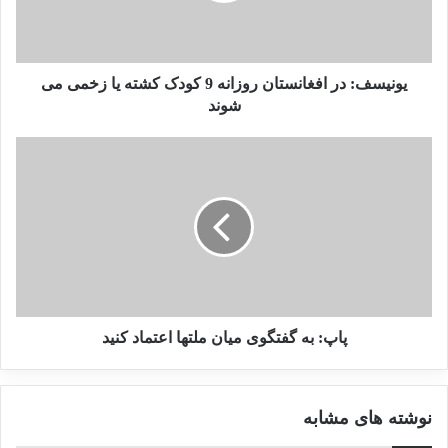
کنفرانس اسلامی این دادرسی را علیه میانمار آغاز
کرده، «تصویر ناقص و گمراه کننده‌ای از وضعیت
واقعی ایالت راخین در میانمار ارائه داده است.» او
یونیسف: در افغانستان روزانه 9 کودک کشته یا زخمی می
با خطاب قرار دادن 17 قاضی دادگاه افزود که
شوند
وضعیت در ایالت راخین «پیچیده بوده و درک آن
آسان نیست.»
نوشته های مشابه
انتشار شاخص تروریسم جهانی در
سال 2022: افغانستان همچنان در
پاپ: به گفتگوی میان ملتها اعتماد کنید
صدر متاثرین از تروریسم
19 مارس 2023
نوشته های مشابه
بررسی فیلم‌ها و سریال‌های ایرانی