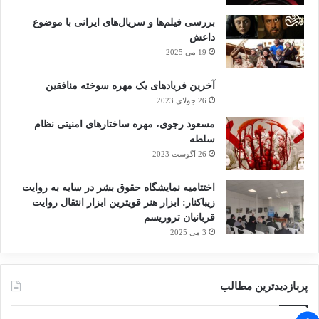
بررسی فیلم‌ها و سریال‌های ایرانی با موضوع
این جنایات را مجازات کند.
داعش
19 می 2025
آخرین فریادهای یک مهره سوخته منافقین
وی ادامه داد: «جهان دیگر نمی تواند ترفند‌های
26 جولای 2023
تأخیر و انحراف را از سوی میانمار بپذیرد. عدالتی
مسعود رجوی، مهره ساختارهای امنیتی نظام
سلطه
که به تأخیر بیفتد، انکار عدالت است.»
26 آگوست 2023
اختتامیه نمایشگاه حقوق بشر در سایه به روایت
در این راستا
فیونا اسمیت
، رئیس کارزارهای
زیباکنار: ابزار هنر قویترین ابزار انتقال روایت
بشردوستانه «آکسفام»، نیز گفت: «همه گروه‌های
قربانیان تروریسم
3 می 2025
قومی ساکن ایالت راخین به ما اطلاع داده‌اند که
خشونت‌ ارتش میانمار علیه آنان کماکان وجود
پربازدیدترین مطالب
دارد.»