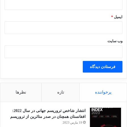
وحشتناک و غیرقابل تصوری
ایمیل
*
روبه‌رو شده‌اند. کودکان و
والدین آنها به شکل
وب‌ سایت
سازمان‌یافته کشته شده و
مورد نقص عضو و تجاوز قرار
گرفته‌اند. به‌رغم ادعاهایی
پرخواننده
تازه
نظرها
مبنی بر رسیدگی به این
تخلفات، دولت میانمار
انتشار شاخص تروریسم جهانی در سال 2022:
افغانستان همچنان در صدر متاثرین از تروریسم
19 مارس 2023
هیچ‌وقت نتوانسته مسئولان