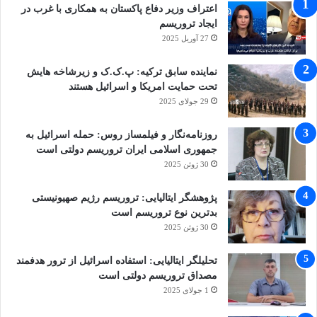
اعتراف وزیر دفاع پاکستان به همکاری با غرب در
اسمیت اضافه کرد: «اوضاع به ویژه برای ده‌ها هزار
ایجاد تروریسم
مسلمان روهینگیا، که مجبور به زندگی در
27 آوریل 2025
اردوگاه‌های مخروبه هستند، بسیار دشوار و نیازمند
نماینده سابق ترکیه: پ.ک.ک و زیرشاخه هایش
تحت حمایت امریکا و اسرائیل هستند
اقدام فوری است. آنها زندگی خود را پشت
29 جولای 2025
سیم‌‌های خاردار و پاسگاه‌های نظامی می‌گذرانند.
روزنامه‌نگار و فیلمساز روس: حمله اسرائیل به
قادر به بردن کودکان به بیمارستان یا مدرسه
جمهوری اسلامی ایران تروریسم دولتی است
نیستند، نمی‌توانند به ماهیگیری یا بازار بروند. بسیار
30 ژوئن 2025
مهم است که مردم روهینگیایی‌ و سایر گروه‌های
پژوهشگر ایتالیایی: تروریسم رژیم صهیونیستی
قومی، از عدالت و حمایتی که به شدت به آن نیاز
بدترین نوع تروریسم است
30 ژوئن 2025
دارند برخوردار شوند و خشونت و آزار و اذیت در
تحلیلگر ایتالیایی: استفاده اسرائیل از ترور هدفمند
راخین به پایان برسد.»
مصداق تروریسم دولتی است
1 جولای 2025
سوچی روز سه‌شنبه به سخنان وکلای گامبیایی