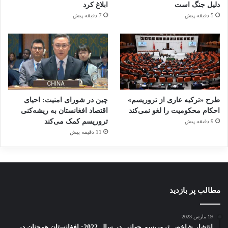
hrw
ADVTNGO
ADVT
دلیل جنگ است
ابلاغ کرد
5 دقیقه پیش
7 دقیقه پیش
انجمن دفاع از قربانیان تروریسم
ترور
تروریسم
حقوق بشر
دفاع
میانمار
کپی لینک
طرح «ترکیه عاری از تروریسم»
چین در شورای امنیت: احیای
احکام محکومیت را لغو نمی‌کند
اقتصاد افغانستان به ریشه‌کنی
تروریسم کمک می‌کند
9 دقیقه پیش
11 دقیقه پیش
مطالب پر بازدید
19 مارس 2023
انتشار شاخص تروریسم جهانی در سال 2022: افغانستان همچنان در