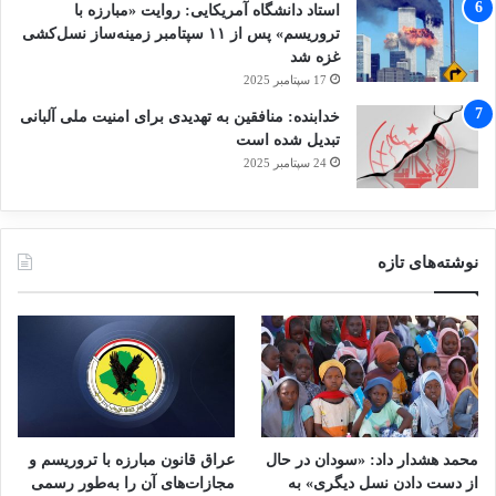
استاد دانشگاه آمریکایی: روایت «مبارزه با
گوش داد که با استفاده از تصاویر گرافیکی و به
تروریسم» پس از ۱۱ سپتامبر زمینه‌ساز نسل‌کشی
غزه شد
طور دقیق در مورد رنج‌هایی شهادت دادند که ارتش
17 سپتامبر 2025
میانمار به مسلمانان روهینگیا تحمیل می‌کنند.
خدابنده: منافقین به تهدیدی برای امنیت ملی آلبانی
تبدیل شده است
قضات، طی سه روز دادرسی در این هفته، به
24 سپتامبر 2025
مرحله اول این پرونده گوش می‌دهند، كه در آن
گامبیا درخواست «اقدامات موقت» کرده است. این
نوشته‌های تازه
درخواست به این معناست که تا زمان رسیدگی
کامل این پرونده، میانمار از هرگونه اقدامی علیه
مسلمانان روهینگیا منع شود.
محمد هشدار داد: «سودان در حال
عراق قانون مبارزه با تروریسم و
از دست دادن نسل دیگری» به
مجازات‌های آن را به‌طور رسمی