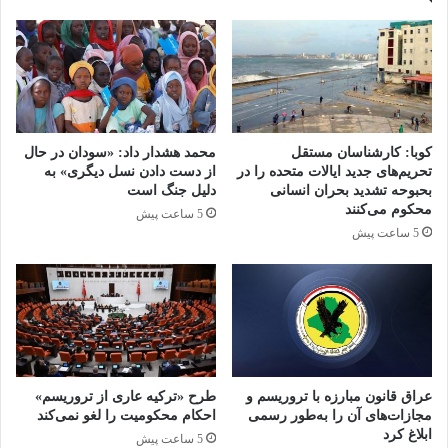
با موضوع داعش
19 می 2025
رهبر میانمار
تصدیق كرد كه ممکن است از نیروی
کوبا: کارشناسان مستقل
محمد هشدار داد: «سودان در حال
نظامی نامتناسب استفاده شده و غیرنظامیان كشته
تحریم‌های جدید ایالات متحده را در
از دست دادن نسل دیگری» به
بحبوحه تشدید بحران انسانی
دلیل جنگ است
شده باشند، اما گفت این اقدامات به معنای نسل
محکوم می‌کنند
5 ساعت پیش
5 ساعت پیش
كشی نبوده است. «مطمئناً تحت این شرایط،
انگیزه نسل‌کشی نمی‌تواند تنها فرضیه موجود
باشد. آیا یک کشور می‌تواند هم انگیزه نسل‌کشی
داشته باشد و هم به طور فعال سربازان و
افسرانی را که متهم به تخطی هستند، مورد تحقیق،
عراق قانون مبارزه با تروریسم و
طرح «ترکیه عاری از تروریسم»
پیگرد و مجازات قرار دهد؟»
مجازات‌های آن را به‌طور رسمی
احکام محکومیت را لغو نمی‌کند
ابلاغ کرد
5 ساعت پیش