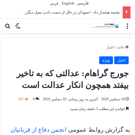
فارسی
English
عربي
محمد هشدار داد: «سودان در حال از دست دادن نسل دیگری» به دلیل جنگ است
منو
تغییر پو
جس
خانه
/
اخبار
اخبار
ویژه
جورج گراهام: عدالتی که به تاخیر
بیفتد همچون انکار عدالت است
18 دسامبر 2019
آخرین به روز رسانی: 18 دسامبر 2019
0
697
خواندن این مطلب 3 دقیقه زمان میبرد
به گزارش روابط عمومی
انجمن دفاع از قربانیان