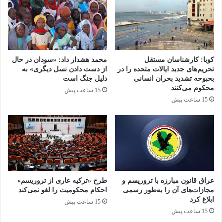
شهروندان معترض تیرانا که در اطراف منطقه
اسکان منافقین هستند در این خصوص به خبرنگار
فراق اعلام کرده‌اند که «از همان روز پذیرش
منافقین می‌دانستیم که به مشکل خواهیم خورد و
کوبا: کارشناسان مستقل
محمد هشدار داد: «سودان در حال
تحریم‌های جدید ایالات متحده را در
از دست دادن نسل دیگری» به
اگر دولت تروریست‌ها را اخراج نکند، ما دیگر
بحبوحه تشدید بحران انسانی
دلیل جنگ است
محکوم می‌کنند
15 ساعت پیش
مالیات نمی‌دهیم.»
15 ساعت پیش
مردم آلبانی از مسئولان خود می‌خواهند که شجاعت
به خرج دهند و منافع ملی را بر فشارهای خارجی
ترجیح دهند.
عراق قانون مبارزه با تروریسم و
طرح «ترکیه عاری از تروریسم»
اخراج فوری اعضای گروهک تروریستی منافقین از
مجازات‌های آن را به‌طور رسمی
احکام محکومیت را لغو نمی‌کند
ابلاغ کرد
15 ساعت پیش
خاک آلبانی و پایان دادن به نقض حاکمیت ملی،
15 ساعت پیش
توقف هزینه‌کرد مالیات‌ها برای تأمین امنیت و