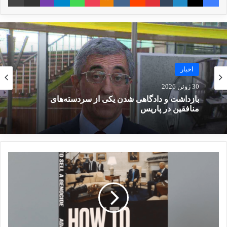
صدر متاثرین از تروریسم
19 مارس 2023
بررسی فیلم‌ها و سریال‌های ایرانی
با موضوع داعش
اخبار
19 می 2025
30 ژوئن 2026
بازداشت و دادگاهی شدن یکی از سردسته‌های
منافقین در پاریس
در ژوئن ۲۰۲۳، پلیس آلبانی در اقدامی تأخیری اما
قاطع، به دنبال احکام قضایی برای کشف ادوات
رایانه‌ای و مستندات مربوط به جرائم سایبری، وارد
کمپ منافقین شد که با مقاومت شدید اعضای
گروهک و درگیری و تلفات انسانی همراه بود. این
رویداد نشان داد که چگونه منافقین، پناه‌گاه آلبانی
را به پایگاه عملیاتی علیه امنیت کشور میزبان تبدیل