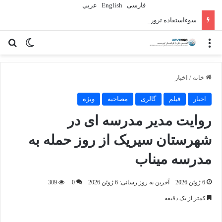
فارسی
English
عربي
سوءاستفاده تروریست‌ها از زنان به عنوان سلاح
منو
تغییر پو
جس
خانه
/
اخبار
اخبار
فیلم
گالری
مصاحبه
ویژه
روایت مدیر مدرسه ای در
شهرستان سیریک از روز حمله به
مدرسه میناب
6 ژوئن 2026
آخرین به روز رسانی: 6 ژوئن 2026
0
309
کمتر از یک دقیقه