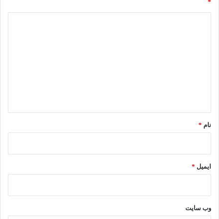
*
د
ی
د
گ
ا
ه
*
نام
*
ایمیل
*
وب‌ سایت