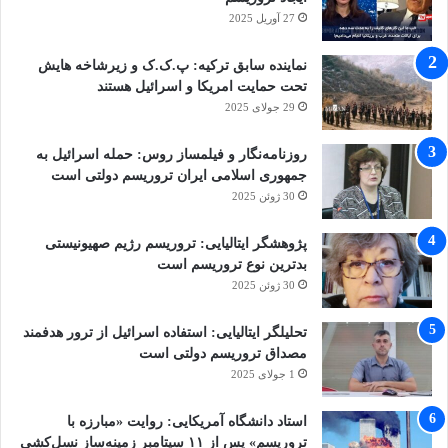
دولت‌ها، حق دارد خسارات سنگین ناشی از حملات
27 آوریل 2025
به زیرساخت‌های غیرنظامی را مطالبه کند. نهادهای
نماینده سابق ترکیه: پ.ک.ک و زیرشاخه هایش
حقوقی باید با مستندسازی دقیق، این حملات را نه
تحت حمایت امریکا و اسرائیل هستند
29 جولای 2025
به عنوان تنش نظامی، بلکه به عنوان جنایت
عامدانه علیه معیشت مردم به دادگاه‌های
روزنامه‌نگار و فیلمساز روس: حمله اسرائیل به
جمهوری اسلامی ایران تروریسم دولتی است
بین‌المللی و مراجع حقوق بشری معرفی کنند.
30 ژوئن 2025
سکوت در برابر این تروریسم، یعنی عادی‌سازی
پژوهشگر ایتالیایی: تروریسم رژیم صهیونیستی
حمله به نیروگاه‌ها و پالایشگاه‌های تمام کشورهای
بدترین نوع تروریسم است
30 ژوئن 2025
مستقل جهان.
تحلیلگر ایتالیایی: استفاده اسرائیل از ترور هدفمند
در پایان لازم به ذکر است که حمله به مراکز انرژی
مصداق تروریسم دولتی است
1 جولای 2025
ایران، جنگ نبود؛ «راهزنی بین‌المللی» بود. دشمن با
این کار، نه تنها قاعده تفکیک را شکست، بلکه ثابت
استاد دانشگاه آمریکایی: روایت «مبارزه با
تروریسم» پس از ۱۱ سپتامبر زمینه‌ساز نسل‌کشی