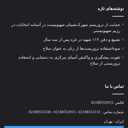
نوشته‌های تازه
حمایت از تروریسم شهرک‌نشینان صهیونیست در آستانه انتخابات در
رژیم صهیونیستی
تشییع و دفن ۱۱۲ شهید در غزه پس از سه سال
سوءاستفاده تروریست‌ها از زنان به عنوان سلاح
تقویت پیشگیری و واکنش آسیای مرکزی به دستیابی و استفاده
تروریستی از سلاح
تماس با ما
فکس :02188552915
شماره تماس : 02188552151 - 02188552915 - 02188552536
ایران - تهران