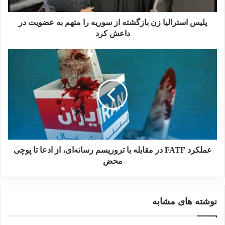
بررسی فیلم‌ها و سریال‌های ایرانی
پلیس استرالیا زن بازگشته از سوریه را متهم به عضویت در
با موضوع داعش
داعش کرد
19 می 2025
۱. اصل تفکیک؛ اولین قربانی ماجراجویی‌های
دشمن
عملکرد FATF در مقابله با تروریسم رسانه‌ای، از ادعا تا پوچی
بنیادی‌ترین قاعده در حقوق مخاصمات، «اصل
محض
تفکیک» است. طبق کنوانسیون‌های ژنو و
پروتکل‌های الحاقی آن، نیروهای متخاصم موظف‌اند
نوشته های مشابه
همواره میان اهداف نظامی و اموال غیرنظامی