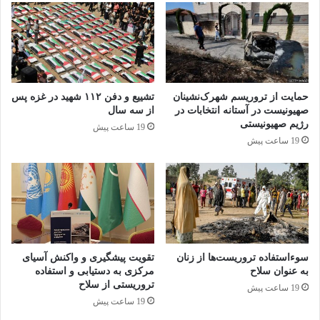
تمایز قائل شوند. حمله به پتروشیمی‌ها،
پالایشگاه‌های فجر و مبین، و زیرساخت‌های انرژی،
به هیچ وجه با این اصل همخوانی ندارد. پتروشیمی
شیراز یا تبریز، یا زیرساخت‌های برق، سلاح نیستند
حمایت از تروریسم شهرک‌نشینان
تشییع و دفن ۱۱۲ شهید در غزه پس
که علیه متجاوز استفاده شوند؛ این‌ها زیرساخت‌های
صهیونیست در آستانه انتخابات در
از سه سال
رژیم صهیونیستی
حیاتی تامین نیازهای روزمره مردم‌اند. وقتی دشمن
19 ساعت پیش
19 ساعت پیش
عامدانه زیرساخت‌های تولیدی یک ملت را می‌زند،
در حال جنگیدن با دولت نیست، بلکه در حال تحمیل
قحطی و فلج اقتصادی به کل جامعه است.
سوءاستفاده تروریست‌ها از زنان
تقویت پیشگیری و واکنش آسیای
به عنوان سلاح
مرکزی به دستیابی و استفاده
تروریستی از سلاح
۲. دوگانه هدف نظامی و هدف غیرنظامی؛ یک
19 ساعت پیش
19 ساعت پیش
مغالطه حقوقی