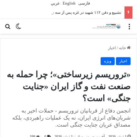
فارسی
English
عربي
تشییع و دفن ۱۱۲ شهید در غزه پس از سه سال
منو
تغییر پو
جس
خانه
/
اخبار
اخبار
ویژه
«تروریسم زیرساختی»؛ چرا حمله به
صنعت نفت و گاز ایران «جنایت
جنگی» است؟
انجمن دفاع از قربانیان تروریسم - حملات اخیر به
شریان‌های انرژی ایران، نه یک عملیات راهبردی، بلکه
مصداق عریان جنایت جنگی است.
1 ژوئن 2026
آخرین به روز رسانی: 1 ژوئن 2026
0
198