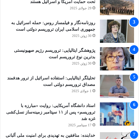
تحت حمایت امریکا و اسرائیل هستند
بخشی از درد است. آسیب‌های روانی مانند اختلال
29 جولای 2025
استرس پس از سانحه، فراموشی انتخابی،
روزنامه‌نگار و فیلمساز روس: حمله اسرائیل به
لکنت‌زبان ناگهانی، شب‌ادراری و خودزنی در میان
جمهوری اسلامی ایران تروریسم دولتی است
30 ژوئن 2025
کودکان مناطق جنگی به یک اپیدمی خاموش تبدیل
شده است.
پژوهشگر ایتالیایی: تروریسم رژیم صهیونیستی
بدترین نوع تروریسم است
30 ژوئن 2025
تحلیلگر ایتالیایی: استفاده اسرائیل از ترور هدفمند
از کودکان بیروت و غزه تا فرشتگان میناب
مصداق تروریسم دولتی است
1 جولای 2025
از تصویب ۴ ژوئن به‌عنوان روز جهانی کودکان
استاد دانشگاه آمریکایی: روایت «مبارزه با
تروریسم» پس از ۱۱ سپتامبر زمینه‌ساز نسل‌کشی
قربانی تهاجم در مجمع‌عمومی سازمان ملل متحد
غزه شد
۴۴ سال می‌گذرد؛ ولی جنگ و جنایات علیه کودکان
17 سپتامبر 2025
خدابنده: منافقین به تهدیدی برای امنیت ملی آلبانی
نه‌تنها کمتر نشده؛ بلکه به‌مراتب فزونی یافته است.