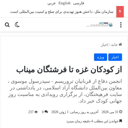
فارسی
English
عربي
سازمان ملل: داعش هنوز تهدیدی برای صلح و امنیت بین‌المللی است
منو
تغییر پو
جس
خانه
/
اخبار
اخبار
ویژه
از کودکان غزه تا فرشتگان میناب
انجمن دفاع از قربانیان تروریسم - سیدرسول موسوی ،
معاون بین‌الملل دانشگاه آزاد اسلامی، در یادداشتی در
سایت فرهیختگان، از برگزاری رویدادی به مناسبت روز
جهانی کودک خبر داد.
31 می 2026
آخرین به روز رسانی: 1 ژوئن 2026
0
237
خواندن این مطلب 4 دقیقه زمان میبرد