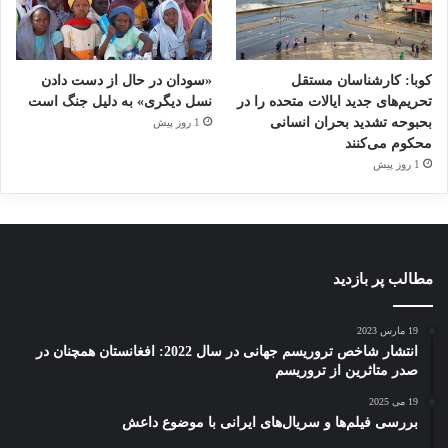
اولین‌بار کودکان را به‌عنوان موضوعی مجزا در
دستور کار صلح و امنیت قرار داد، تلاش کرده‌اند تا
کوبا: کارشناسان مستقل
«سودان در حال از دست دادن
با جلب‌توجه افکار عمومی جهانیان به مسائل
تحریم‌های جدید ایالات متحده را در
نسل دیگری» به دلیل جنگ است
بحبوحه تشدید بحران انسانی
1 روز پیش
کودکان قربانی جنگ‌ها و نشان‌دادن درد و آلام
محکوم می‌کنند
1 روز پیش
کودکان مانع از تکرار جنایاتی مشابه شوند؛ اما
شوربختانه این تلاش‌ها به جایی نرسیده است. از
جمله دلایل این ناکامی می‌توان به موارد زیر اشاره
کرد:
مطالب پر بازدید
19 مارس 2023
– وتوی قطعنامه‌های آتش‌بس توسط قدرت‌های
انتشار شاخص تروریسم جهانی در سال 2022: افغانستان همچنان در
صدر متاثرین از تروریسم
بزرگ در شورای امنیت.
19 می 2025
بررسی فیلم‌ها و سریال‌های ایرانی با موضوع داعش
– عدم الحاق بسیاری از کشور‌های درگیر جنگ به