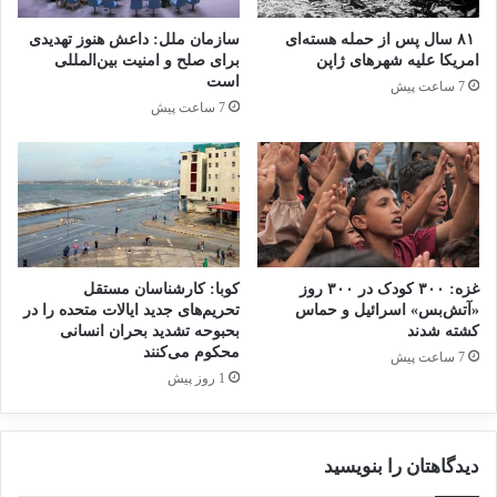
انتشار شاخص تروریسم جهانی در
۸۱ سال پس از حمله هسته‌ای
سازمان ملل: داعش هنوز تهدیدی
سال 2022: افغانستان همچنان در
امریکا علیه شهرهای ژاپن
برای صلح و امنیت بین‌المللی
است
7 ساعت پیش
صدر متاثرین از تروریسم
7 ساعت پیش
19 مارس 2023
بررسی فیلم‌ها و سریال‌های ایرانی
با موضوع داعش
19 می 2025
غزه: ۳۰۰ کودک در ۳۰۰ روز
کوبا: کارشناسان مستقل
«آتش‌بس» اسرائیل و حماس
تحریم‌های جدید ایالات متحده را در
اما هنگامی که کودکان قربانی این تجاوز می‌شوند،
کشته شدند
بحبوحه تشدید بحران انسانی
محکوم می‌کنند
7 ساعت پیش
ابعاد فاجعه چندبرابر می‌شود. سازمان ملل متحد
1 روز پیش
هرگونه اقدام نظامی که منجر به:
دیدگاهتان را بنویسید
– کشته یا معلول‌شدن کودکان (در اثر بمباران، مواد