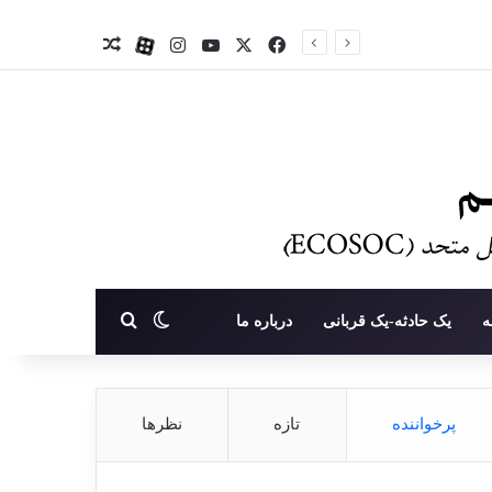
X
فیس بوک
یوتیوب
اینستاگرام
آپارات
نوشته تصادفی
تغییر پوسته
جستجو برای
ه
یک حادثه-یک قربانی
درباره ما
پرخواننده
تازه
نظرها