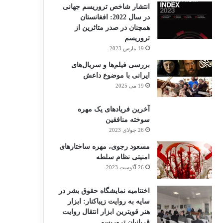
انتشار شاخص تروریسم جهانی
در سال 2022: افغانستان
همچنان در صدر متاثرین از
تروریسم
19 مارس 2023
بررسی فیلم‌ها و سریال‌های
ایرانی با موضوع داعش
19 می 2025
آخرین فریادهای یک مهره
سوخته منافقین
26 جولای 2023
مسعود رجوی، مهره ساختارهای
امنیتی نظام سلطه
26 آگوست 2023
اختتامیه نمایشگاه حقوق بشر در
سایه به روایت زیباکنار: ابزار
هنر قویترین ابزار انتقال روایت
قربانیان تروریسم