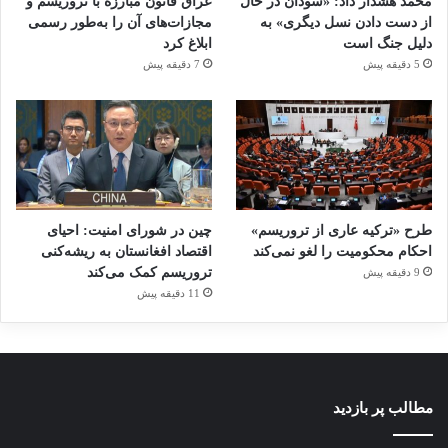
محمد هشدار داد: «سودان در حال
عراق قانون مبارزه با تروریسم و
از دست دادن نسل دیگری» به
مجازات‌های آن را به‌طور رسمی
دلیل جنگ است
ابلاغ کرد
5 دقیقه پیش
7 دقیقه پیش
طرح «ترکیه عاری از تروریسم»
چین در شورای امنیت: احیای
احکام محکومیت را لغو نمی‌کند
اقتصاد افغانستان به ریشه‌کنی
تروریسم کمک می‌کند
9 دقیقه پیش
11 دقیقه پیش
مطالب پر بازدید