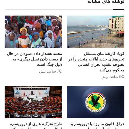
نوشته های مشابه
گیرد. آنها همچنین خواستار تقویت همکاری‌های ضد
تروریستی در سطوح دوجانبه و چندجانبه شده‌اند.
کوبا: کارشناسان مستقل
محمد هشدار داد: «سودان در حال
تحریم‌های جدید ایالات متحده را در
از دست دادن نسل دیگری» به
کپی لینک
بحبوحه تشدید بحران انسانی
دلیل جنگ است
محکوم می‌کنند
6 ساعت پیش
6 ساعت پیش
عراق قانون مبارزه با تروریسم و
طرح «ترکیه عاری از تروریسم»