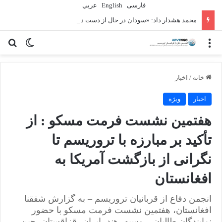
فارسی
English
عربي
محمد هشدار داد: «سودان در حال از دست دادن نسل دیگری» به دلیل جنگ است
منو
تغییر پو
جس
خانه
/
اخبار
اخبار
ویژه
هفتمین نشست فرمت مسکو : از
تأکید بر مبارزه با تروریسم تا
نگرانی از بازگشت آمریکا به
افغانستان
انجمن دفاع از قربانیان تروریسم – به گزارش شفقنا
افغانستان، هفتمین نشست فرمت مسکو با حضور
نمایندگان طالبان، روسیه، هند، ایران، قزاقستان، چین،