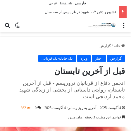
فارسی
English
عربي
تشییع و دفن ۱۱۲ شهید در غزه پس از سه سال
منو
تغییر پو
جس
خانه
/
گزارش
گزارش
اخبار
ویژه
یک حادثه-یک قربانی
قبل از آخرین تابستان
انجمن دفاع از قربانیان تروریسم - قبل از آخرین
تابستان، روایتی داستانی از بخشی از زندگی شهید
محمد اردنجی است.
4 آگوست 2025
آخرین به روز رسانی: 4 آگوست 2025
0
862
خواندن این مطلب 3 دقیقه زمان میبرد