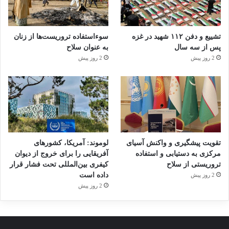
سبب شهادت محمد اردنجی در دهمین سال زندگی
کوتاهش شدند و محمد، با رنجی عمیق، در
ده‌سالگی دریافت «ترور» یعنی «سفر»؛ یعنی
تشییع و دفن ۱۱۲ شهید در غزه
سوءاستفاده تروریست‌ها از زنان
پس از سه سال
به عنوان سلاح
گذشتن از دنیایی که سیاهی افکار پوسیده و
2 روز پیش
2 روز پیش
ایدئولوژی یک مشت منافق آن را احاطه کرده بود و
به خود اجازه میدادند تا با نارنجک به پروانه‌های
زیبای این سرزمین حمله کنند. محمد در ده‌سالگی
دریافت ترور یعنی سفر به بهشت.
تقویت پیشگیری و واکنش آسیای
لوموند: آمریکا، کشورهای
مرکزی به دستیابی و استفاده
آفریقایی را برای خروج از دیوان
داستان
شهید محمد اردنجی
تروریستی از سلاح
کیفری بین‌المللی تحت فشار قرار
داده است
2 روز پیش
قربانیان تروریسم
کودکان
2 روز پیش
کپی لینک