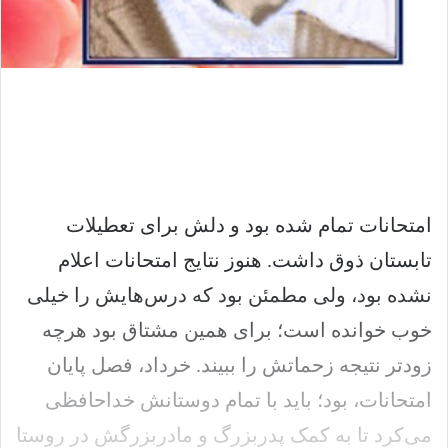
امتحانات تمام شده بود و دلش برای تعطیلات
تابستان ذوق داشت. هنوز نتایج امتحانات اعلام
نشده بود، ولی مطمئن بود که درس‌هایش را خیلی
خوب خوانده است؛ برای همین مشتاق بود هرچه
زودتر نتیجه زحماتش را ببیند. خرداد، فصل پایان
امتحانات، بود؛ باید با تمام دوستانش خداحافظی
می‌کرد تا به کمک پدربزرگ و مادربزرگش در روستا