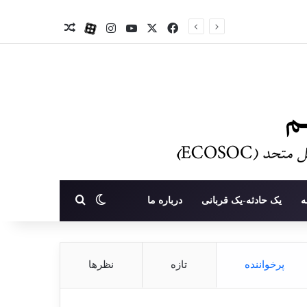
X
فیس بوک
یوتیوب
اینستاگرام
آپارات
نوشته تصادفی
تغییر پوسته
جستجو برای
ه
یک حادثه-یک قربانی
درباره ما
پرخواننده
تازه
نظرها