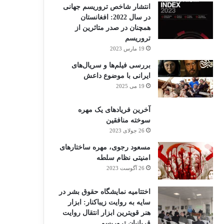
انتشار شاخص تروریسم جهانی
در سال 2022: افغانستان
همچنان در صدر متاثرین از
تروریسم
19 مارس 2023
بررسی فیلم‌ها و سریال‌های
ایرانی با موضوع داعش
19 می 2025
آخرین فریادهای یک مهره
سوخته منافقین
26 جولای 2023
مسعود رجوی، مهره ساختارهای
امنیتی نظام سلطه
26 آگوست 2023
اختتامیه نمایشگاه حقوق بشر در
سایه به روایت زیباکنار: ابزار
هنر قویترین ابزار انتقال روایت
قربانیان تروریسم