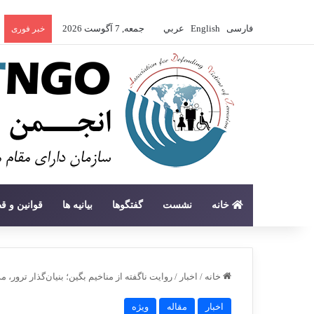
فارسی
English
عربي
جمعه, 7 آگوست 2026
خبر فوری
خانه
نشست
گفتگوها
بیانیه ها
قوانین و ق
خانه
/
اخبار
/
روایت ناگفته از مناخیم بگین؛ بنیان‌گذار ترور،
اخبار
مقاله
ویژه