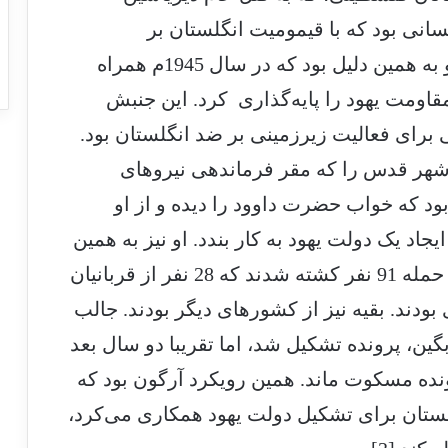
نی بود که با قیمومیت انگلستان بر
سرزمین‌های فلسطینی به‌شدت مخالف و به همین دلیل بود که در سال 1945م همراه
اومت یهود را پایه‌گذاری کرد. این جنبش
برای فعالیت زیرزمینی بر ضد انگلستان بود.
اوود شاه در شهر قدس را که مقر فرماندهی نیروهای
بود که خواب حضرت داوود را دیده و از او
اد یک دولت یهود به کار بندد. او نیز به همین
دلیل، هتل داوود را هدف قرار داد. در این حمله 91 نفر کشته شدند که 28 نفر از قربانیان
 و 17 نفر نیز یهودی بودند. بقیه نیز از کشورهای دیگر بودند. جالب
ن، پرونده تشکیل شد، اما تقریبا دو سال بعد
نده مسکوت ماند. همین رویکرد آرگون بود که
لستان برای تشکیل دولت یهود همکاری می‌کرد،