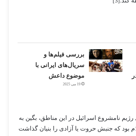
ند.[3]
بررسی فیلم‌ها و
سریال‌های ایرانی با
ر
موضوع داعش
19 می 2025
یم نامشروع اسرائیل در این مناطق، بگین به
فعالیت سیاسی روی آورد و در سال 1948م بود که جنبش حروت یا آزادی را بنیان گذاشت