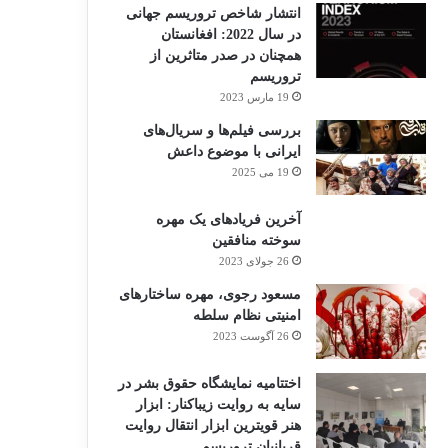
انتشار شاخص تروریسم جهانی
در سال 2022: افغانستان
همچنان در صدر متاثرین از
تروریسم
19 مارس 2023
بررسی فیلم‌ها و سریال‌های
ایرانی با موضوع داعش
19 می 2025
آخرین فریادهای یک مهره
سوخته منافقین
26 جولای 2023
مسعود رجوی، مهره ساختارهای
امنیتی نظام سلطه
26 آگوست 2023
اختتامیه نمایشگاه حقوق بشر در
سایه به روایت زیباکنار: ابزار
هنر قویترین ابزار انتقال روایت
قربانیان تروریسم