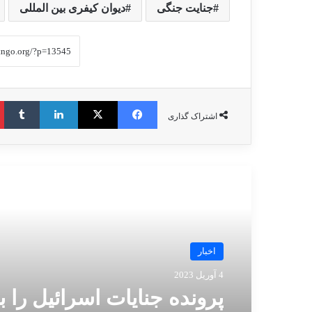
جنایت جنگی
دیوان کیفری بین المللی
فیس بوک
X
لینکدین
‫ت
اشتراک گذاری
مطالعه بعدی
اخبار
4 آوریل 2023
پرونده جنایات اسرائیل را ب