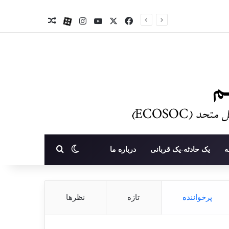
X
فیس بوک
یوتیوب
اینستاگرام
آپارات
نوشته تصادفی
تغییر پوسته
جستجو برای
ه
یک حادثه-یک قربانی
درباره ما
پرخواننده
تازه
نظرها