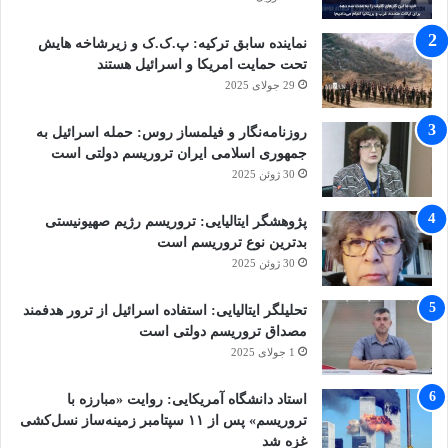
نماینده سابق ترکیه: پ.ک.ک و زیرشاخه هایش
وکیل دادگستری اضافه کرد: این جنایت تلاشی
تحت حمایت امریکا و اسرائیل هستند
برنامه‌ریزی شده برای ضربه زدن به امنیت ملی،
29 جولای 2025
باورهای مذهبی و احساسات انسانی مردم ایران و
روزنامه‌نگار و فیلمساز روس: حمله اسرائیل به
جمهوری اسلامی ایران تروریسم دولتی است
جهان بود و حضور ما در این دادگاه فقط برای ارائه
30 ژوئن 2025
مدارک حقوقی نیست بلکه اینجا هستیم تا به یاد
پژوهشگر ایتالیایی: تروریسم رژیم صهیونیستی
قربانیان این جنایت و خانواده‌های آنان و جانبازان
بدترین نوع تروریسم است
این حادثه تروریستی بوده و صدای این عزیزان
30 ژوئن 2025
باشیم.
تحلیلگر ایتالیایی: استفاده اسرائیل از ترور هدفمند
مصداق تروریسم دولتی است
1 جولای 2025
وکیل شکات تصریح کرد: هیچ قدرتی ولو اینکه
پشت پرده باشد و از گروه‌های تروریستی حمایت
استاد دانشگاه آمریکایی: روایت «مبارزه با
تروریسم» پس از ۱۱ سپتامبر زمینه‌ساز نسل‌کشی
کند نمی‌تواند از عدالت فرار کند.
غزه شد