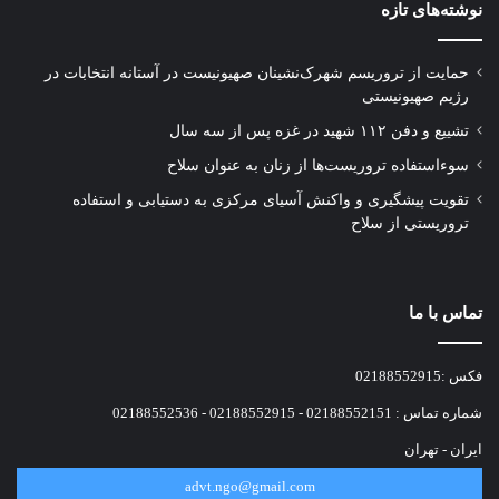
اعلام کرد که ما این گروه تروریستی را تشکیل
نوشته‌های تازه
دادیم.
حمایت از تروریسم شهرک‌نشینان صهیونیست در آستانه انتخابات در
رژیم صهیونیستی
علی مشایخی وکیل شکات اظهار داشت: پرونده
تشییع و دفن ۱۱۲ شهید در غزه پس از سه سال
حاضر تنها یک دعوای حقوقی ساده نیست؛ بلکه نماد
سوءاستفاده تروریست‌ها از زنان به عنوان سلاح
مبارزه با یکی از مهمترین چالش‌های جهانی معاصر
تقویت پیشگیری و واکنش آسیای مرکزی به دستیابی و استفاده
تروریستی از سلاح
است. چالشی که نه تنها امنیت ملی ایران بلکه
امنیت و صلح جامعه جهانی را تهدید می‌کند.
تماس با ما
وی افزود: حادثه تروریستی حرم شاهچراغ جنایتی
فکس :02188552915
علیه بشریت بود که جان ده‌ها نفر از هموطنان
شماره تماس : 02188552151 - 02188552915 - 02188552536
بی‌گناه ما را گرفت. اهمیت این پرونده تنها در تعداد
ایران - تهران
قربانیان یا شدت حادثه خلاصه نمی‌شود بلکه
advt.ngo@gmail.com
اهمیت آن در ابعاد حقوقی و بین‌المللی آن است که