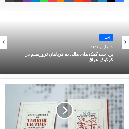
است، کلاسه اول با دادخواهی ۵۸ نفر از خانواده
شهدا و جانبازان حادثه تروریستی ۴ آبان ماه سال
۱۴۰۱ در حرم حضرت شاهچراغ (ع)، کلاسه دوم با
دادخواهی ۱۸ نفر در خصوص حادثه تروریستی دوم
اخبار
حرم شاهچراغ (ع) در ۲۵ مرداد سال ۱۴۰۲ و کلاسه
15 مارس 2023
سوم با دادخواهی ۲۴۸ نفر از افرادی که از این دو
پرداخت کمک های مالی به قربانیان تروریسم در
کرکوک عراق
حادثه تروریستی دچار ضرر معنوی شده‌اند، تشکیل
شده است.
وی درباره صلاحیت دادگاه برای رسیدگی به این
پرونده اظهار داشت: بر اساس ماده ۱ و بند ۱ و ۲
از ماده ۶ قانون صلاحیت محاکم دادگستری
جمهوری اسلامی ایران برای رسیدگی به دعاوی
مدنی علیه دولت‌های خارجی، قوه قضاییه مکلف به