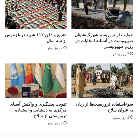
صدر متاثرین از تروریسم
19 مارس 2023
بررسی فیلم‌ها و سریال‌های ایرانی
حمایت از تروریسم شهرک‌نشینان
تشییع و دفن ۱۱۲ شهید در غزه پس
با موضوع داعش
صهیونیست در آستانه انتخابات در
از سه سال
رژیم صهیونیستی
2 روز پیش
19 می 2025
2 روز پیش
قاضی حسین‌زاده با اشاره به بند ۹ و ۱۰ قانون
الزام دولت به پیگیری جبران خسارات ناشی از
اقدامات و جنایات آمریکا علیه ایران و اتباع ایرانی
افزود: دولت و قوه قضاییه مکلف هستند اقدامات
سوءاستفاده تروریست‌ها از زنان
تقویت پیشگیری و واکنش آسیای
به عنوان سلاح
مرکزی به دستیابی و استفاده
تحقیقی و تعقیبی لازم را نسبت به استماع
تروریستی از سلاح
2 روز پیش
2 روز پیش
دادخواهی اتباع ایرانی در خصوص اقداماتی دولت
خوانده علیه اتباع ما انجام داده رسیدگی و استماع