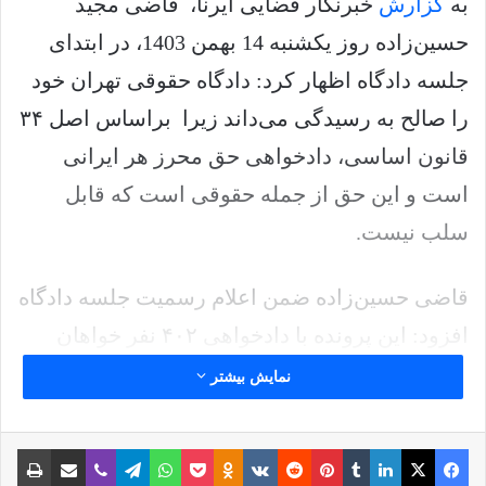
به
گزارش
خبرنگار قضایی ایرنا، قاضی مجید
حسین‌زاده روز یکشنبه 14 بهمن 1403، در ابتدای
جلسه دادگاه اظهار کرد: دادگاه حقوقی تهران خود
را صالح به رسیدگی می‌داند زیرا براساس اصل ۳۴
قانون اساسی، دادخواهی حق محرز هر ایرانی
است و این حق از جمله حقوقی است که قابل
سلب نیست.
قاضی حسین‌زاده ضمن اعلام رسمیت جلسه دادگاه
افزود: این پرونده با دادخواهی ۴۰۲ نفر خواهان
علیه ۴۲ نفر از جمله دولت آمریکا و مقامات آن به
نمایش بیشتر
خواسته مطالبه مادی، معنوی و تنبیهی در حال
رسیدگی است. پرونده حاضر متشکل از ۳ کلاسه
فیس بوک
X
لینکدین
‫تامبلر
‫پین‌ترست
‫رددیت
‫VKontakte
پاکت
واتس آپ
‫Odnoklassniki
تلگرام
وایبر
اشتراک گذاری از طریق ایمیل
چاپ