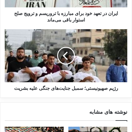
استماع و رسیدگی به همه دعاوی اتباع ایرانی و
ایران در تعهد خود برای مبارزه با تروریسم و ترویج صلح
افرادی که در استخدام دولت هستند علیه اقدامات
استوار باقی می‌ماند
منتهی به فوت و جرح دولت‌هایی که علیه این اتباع
اقدام می‌کنند؛ می‌داند. بر اساس اینکه دولت
آمریکا به صورت مکرر مصونیت قضایی مسئولین
قضایی و اجرایی را نقض کرده است؛ بر اساس
قانون اقدام متقابل، دادگاه خود را صالح به
رسیدگی می‌دانیم.
رژیم صهیونیستی؛ سمبل جنایت‌های جنگی علیه بشریت
نوشته های مشابه
نوشته های مشابه
انتشار شاخص تروریسم جهانی در
سال 2022: افغانستان همچنان در