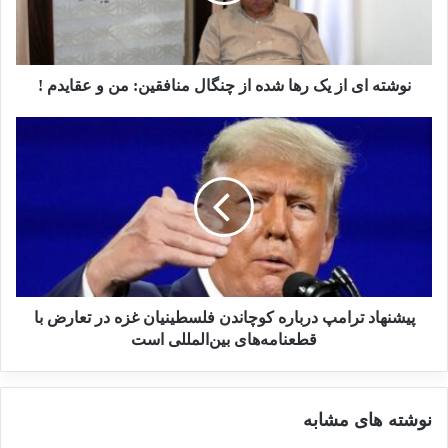
19 مارس 2023
بررسی فیلم‌ها و سریال‌های ایرانی
نوشته ای از یک رها شده از چنگال منافقین: من و عقایدم !
با موضوع داعش
19 می 2025
روایت اول؛ جنایت مقابل چشم اعضای خانواده
همسر شهید محمدعلی آقارجبی از شهدای ترور 25
آذر 1402 در نخستین جلسه دادگاه با حضور در
پیشنهاد ترامپ درباره کوچاندن فلسطینیان غزه در تعارض با
جایگاه پس از ادای سوگند درباره نحوه شهادت
قطعنامه‌های بین‌المللی است
همسرش به دست اعضای منافقین گفت: همسرم
کارمند صداوسیما بود؛ منافقین در سال 1361 پس
نوشته های مشابه
از تعقیب همسرم از محل کار، با حمله به منزل ما،