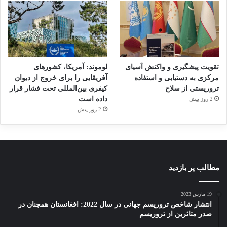
فیزیکی و اجتماعی را که خطر تاکتیک‌های ساده‌تر و
بیرحمانه‌تر را کاهش می‌دهند، تقویت نمایند.
تروریسم
داعش
قربانیان تروریسم
تقویت پیشگیری و واکنش آسیای
لوموند: آمریکا، کشورهای
مرکزی به دستیابی و استفاده
آفریقایی را برای خروج از دیوان
تروریستی از سلاح
کیفری بین‌المللی تحت فشار قرار
کپی لینک
داده است
2 روز پیش
2 روز پیش
مطالب پر بازدید
19 مارس 2023
انتشار شاخص تروریسم جهانی در سال 2022: افغانستان همچنان در
صدر متاثرین از تروریسم