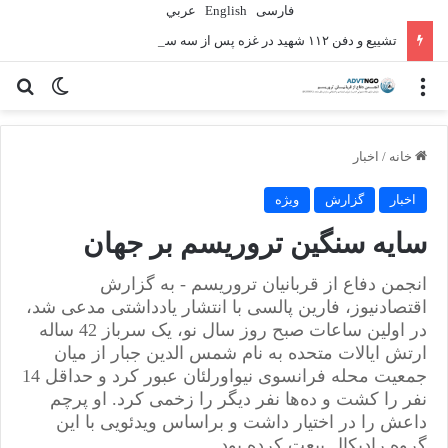
فارسی
English
عربي
تشییع و دفن ۱۱۲ شهید در غزه پس از سه سال
منو
تغییر پو
جس
خانه
/
اخبار
اخبار
گزارش
ویژه
سایه سنگین تروریسم بر جهان
انجمن دفاع از قربانیان تروریسم - به گزارش
اقتصادنیوز، فارین پالسی با انتشار یادداشتی مدعی شد،
در اولین ساعات صبح روز سال نو، یک سرباز 42 ساله
ارتش ایالات متحده به نام شمس الدین جبار از میان
جمعیت محله فرانسوی نیواورلئان عبور کرد و حداقل 14
نفر را کشت و ده‌ها نفر دیگر را زخمی کرد. او پرچم
داعش را در اختیار داشت و براساس ویدئویی با این
گروه رادیکال بیعت کرده بود.