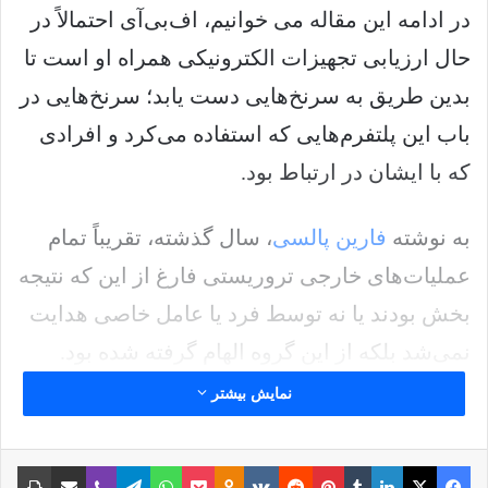
در ادامه این مقاله می خوانیم، اف‌بی‌آی احتمالاً در
حال ارزیابی تجهیزات الکترونیکی همراه او است تا
بدین طریق به سرنخ‌هایی دست یابد؛ سرنخ‌هایی در
باب این پلتفرم‌هایی که استفاده می‌کرد و افرادی
که با ایشان در ارتباط بود.
به نوشته
فارین پالسی
، سال گذشته، تقریباً تمام
عملیات‌های خارجی تروریستی فارغ از این که نتیجه
بخش بودند یا نه توسط فرد یا عامل خاصی هدایت
نمی‌شد بلکه از این گروه الهام گرفته شده بود.
نمایش بیشتر
به ادعای این نشریه، این گزاره شاهکاری خیره
کننده است؛ داعش به طور موثری از برند خود در
فیس بوک
X
لینکدین
‫تامبلر
‫پین‌ترست
‫رددیت
‫VKontakte
پاکت
واتس آپ
‫Odnoklassniki
تلگرام
وایبر
اشتراک گذاری از طریق ایمیل
چاپ