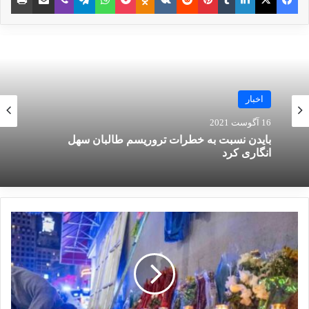
سراسر جهان برای الهام بخشیدن به خشونت و
کشتار دور از مناطق تحت کنترل خود استفاده
کرده، بدون اینکه حتی حمایت اساسی از مهاجمان
داشته باشد.
اخبار
نوشته های مشابه
16 آگوست 2021
بایدن نسبت به خطرات تروریسم طالبان سهل
انگاری کرد
انتشار شاخص تروریسم جهانی در
سال 2022: افغانستان همچنان در
صدر متاثرین از تروریسم
19 مارس 2023
بررسی فیلم‌ها و سریال‌های ایرانی
با موضوع داعش
19 می 2025