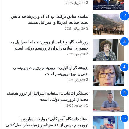
27 آوریل 2025
بگذارید، یا از بلندی به پایین پرتش کنید، یا خفه‌اش
کنید، یا مسمومش کنید». این تاکتیک‌ها کماکان
نماینده سابق ترکیه: پ.ک.ک و زیرشاخه هایش
تحت حمایت امریکا و اسرائیل هستند
موفقیت آمیز هستند و شناسایی‌شان در مراحل
29 جولای 2025
برنامه‌ریزی دشوار است.
روزنامه‌نگار و فیلمساز روس: حمله اسرائیل به
جمهوری اسلامی ایران تروریسم دولتی است
مبارزه با تروریسم می‌تواند حرفه‌ای ناپایدار باشد،
30 ژوئن 2025
آن هم وقتی توطئه‌ها مختل می‌شوند یا هسته‌های
پژوهشگر ایتالیایی: تروریسم رژیم صهیونیستی
تروریستی جمع می‌شوند، ممکن است لحظه‌ای
بدترین نوع تروریسم است
30 ژوئن 2025
جهت گیری خبرها چرخش پیدا کند و تعداد کمی از
مردم از خود پرسند اگر حمله موفقیت آمیز بود چه
تحلیلگر ایتالیایی: استفاده اسرائیل از ترور هدفمند
مصداق تروریسم دولتی است
اتفاقی می‌افتاد؟
1 جولای 2025
استاد دانشگاه آمریکایی: روایت «مبارزه با
در انتهای مقاله آمده است، مبارزه با تروریسم در
تروریسم» پس از ۱۱ سپتامبر زمینه‌ساز نسل‌کشی