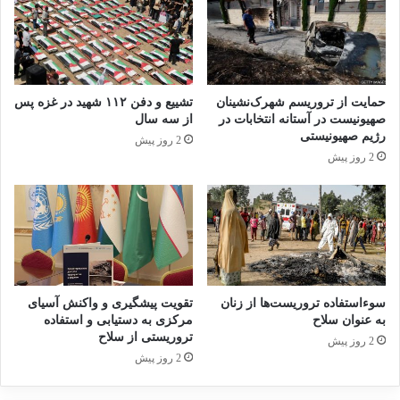
افرادی که احتمال می‌دادند وابسته به جمهوری
اسلامی هستند را ربوده و با شکنجه از آن‌ها
اطلاعات به دست آورند تا متوجه شوند از چه
حمایت از تروریسم شهرک‌نشینان
تشییع و دفن ۱۱۲ شهید در غزه پس
نقاطی ضربه خورده‌اند، این موضوع به عنوان
صهیونیست در آستانه انتخابات در
از سه سال
عملیات مهندسی مطرح بوده است.
رژیم صهیونیستی
2 روز پیش
2 روز پیش
وکیل شکات با معرفی کتاب «عملیات مهندسی» در
دادگاه گفت: این کتاب تمام مدارک و مسائل
مربوط به عملیات‌های مهندسی را، مستندسازی
کرده است. این کتاب توسط انتشارات مرکز اسناد
سوءاستفاده تروریست‌ها از زنان
تقویت پیشگیری و واکنش آسیای
انقلاب اسلامی منتشر شده است.
به عنوان سلاح
مرکزی به دستیابی و استفاده
تروریستی از سلاح
2 روز پیش
2 روز پیش
کاظمی همچنین با معرفی کتابی با عنوان «شکنجه»