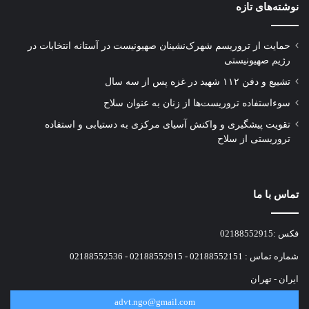
نهایت به شهادت رساندند. آقای طالب طاهری در
نوشته‌های تازه
آن زمان ۱۷ سال سن داشت.
حمایت از تروریسم شهرک‌نشینان صهیونیست در آستانه انتخابات در
رژیم صهیونیستی
در ادامه یک متن شکواییه که پدر شهید خطاب به
تشییع و دفن ۱۱۲ شهید در غزه پس از سه سال
نماینده ویژه سازمان ملل در رابطه با حقوق بشر
سوءاستفاده تروریست‌ها از زنان به عنوان سلاح
در ایران تنظیم کرده و به منظور اقامه دعوا در ژنو
تقویت پیشگیری و واکنش آسیای مرکزی به دستیابی و استفاده
صورت گرفته را قرائت می‌کنم. این متن متعلق به
تروریستی از سلاح
آقای حسین طاهری پدر آقای طالب طاهری و
خطاب به آقای گالیندو پل گزارشگر ویژه حقوق
تماس با ما
بشر سازمان ملل در ایران است.
فکس :02188552915
متن این شکواییه بدین شرح است: «آقای یرین
شماره تماس : 02188552151 - 02188552915 - 02188552536
دوگل احتراماً به استحضار می‌رساند پسر ۱۷ ساله
ایران - تهران
اینجانب به نام طالب طاهری مشغول به تحصیل در
advt.ngo@gmail.com