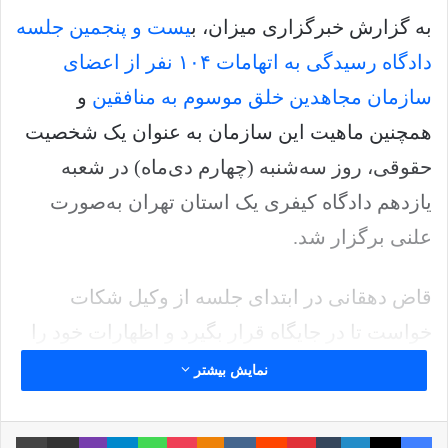
به گزارش خبرگزاری میزان، ب
یست و پنجمین جلسه
دادگاه رسیدگی به اتهامات ۱۰۴ نفر از اعضای
سازمان مجاهدین خلق موسوم به منافقین
و
همچنین ماهیت این سازمان به عنوان یک شخصیت
حقوقی، روز سه‌شنبه (چهارم دی‌ماه) در شعبه
یازدهم دادگاه کیفری یک استان تهران به‌صورت
علنی برگزار شد.
قاض دهقانی در ابتدای جلسه از وکیل شکات
خواست تا در جایگاه قرار بگیرد و اظهارات خود را
بیان کند.
نمایش بیشتر
کاظمی وکیل شکات گفت: در جلسه گذشته در
فیس بوک
X
لینکدین
‫تامبلر
‫پین‌ترست
‫رددیت
‫VKontakte
پاکت
واتس آپ
‫Odnoklassniki
تلگرام
وایبر
اشتراک گذاری از طریق ایمیل
چاپ