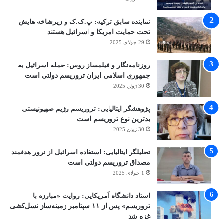
چیز جدایی از بقیه خطوط سازمان نبود، دنباله
نماینده سابق ترکیه: پ.ک.ک و زیرشاخه هایش
همان خطوط درگیری‌های پس از ۳۰ تیر، ترور‌ها و
تحت حمایت امریکا و اسرائیل هستند
آتش زدن منازل و کشتن افراد حزب الهی و در
29 جولای 2025
نهایت همین جریان شکنجه بود.
روزنامه‌نگار و فیلمساز روس: حمله اسرائیل به
جمهوری اسلامی ایران تروریسم دولتی است
30 ژوئن 2025
کاظمی وکیل شکات گفت: بعد از ضربه ۱۲
اردیبهشت مطرح کردند که هم اکنون موجودیت
پژوهشگر ایتالیایی: تروریسم رژیم صهیونیستی
بدترین نوع تروریسم است
سازمان زیر سوال رفته است و بخاطر این، تنها راه
30 ژوئن 2025
ما توسل به شکنجه است. در تحلیلی که به ما دادند
تحلیلگر ایتالیایی: استفاده اسرائیل از ترور هدفمند
گفتند هم اکنون شکنجه می‌کنیم، اما وقتی به
مصداق تروریسم دولتی است
حکومت رسیدیم، دیگر شکنجه نمی‌کنیم. در این
1 جولای 2025
راستا اعضای سازمان با گرفتن خط شکنجه، اقدام
استاد دانشگاه آمریکایی: روایت «مبارزه با
تروریسم» پس از ۱۱ سپتامبر زمینه‌ساز نسل‌کشی
به ربودن آقای عباس عفت‌روش با شغل کفاش و
غزه شد