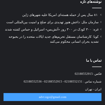
نوشته‌های تازه
۸۱ سال پس از حمله هسته‌ای امریکا علیه شهرهای ژاپن
سازمان ملل: داعش هنوز تهدیدی برای صلح و امنیت بین‌المللی است
غزه: ۳۰۰ کودک در ۳۰۰ روز «آتش‌بس» اسرائیل و حماس کشته شدند
کوبا: کارشناسان مستقل تحریم‌های جدید ایالات متحده را در بحبوحه
تشدید بحران انسانی محکوم می‌کنند
تماس با ما
فکس :02188552915
شماره تماس : 02188552151 - 02188552915 - 02188552536
ایران - تهران
advt.ngo@gmail.com