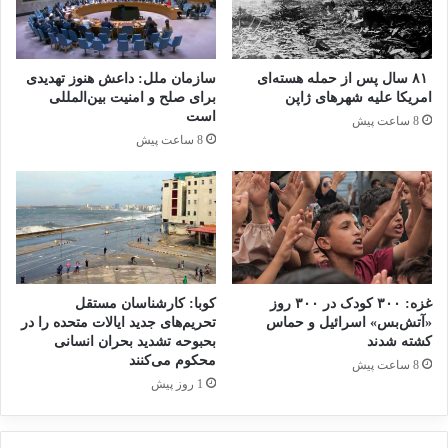
مجرمانه از یادها نرفته است.
۸۱ سال پس از حمله هسته‌ای
سازمان ملل: داعش هنوز تهدیدی
امریکا علیه شهرهای ژاپن
برای صلح و امنیت بین‌المللی
تروریسم
داعش
فضای مجازی
است
8 ساعت پیش
8 ساعت پیش
هندوستان
کپی لینک
غزه: ۳۰۰ کودک در ۳۰۰ روز
کوبا: کارشناسان مستقل
«آتش‌بس» اسرائیل و حماس
تحریم‌های جدید ایالات متحده را در
کشته شدند
بحبوحه تشدید بحران انسانی
محکوم می‌کنند
8 ساعت پیش
1 روز پیش