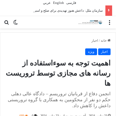
فارسی
English
عربي
سازمان ملل: داعش هنوز تهدیدی برای صلح و امنیت بین‌المللی است
منو
تغییر پو
جس
خانه
/
اخبار
اخبار
ویژه
اهمیت توجه به سوءاستفاده از
رسانه های مجازی توسط تروریست
ها
انجمن دفاع از قربانیان تروریسم – دادگاه عالی دهلی
حکم دو نفر از محکومین به همکاری با گروه تروریستی
داعش را کاهش داد.
23 نوامبر 2024
آخرین به روز رسانی: 23 نوامبر 2024
0
689