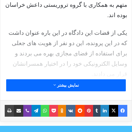
متهم به همکاری با گروه تروریستی داعش خراسان
بوده اند.
یکی از قضات این دادگاه در این باره عنوان داشت
که در این پرونده، این دو نفر از هویت های جعلی
برای استفاده از فضای مجازی بهره می بردند و
وسایل الکترونیکی خود را در اختیار همسرانشان
قرار می دادند.
نمایش بیشتر
در بیانیه دادگاه عالی دهلی در این خصوص آمده
است که گسترش جرایم از طریق اینترنت و فضای
فیس بوک
X
لینکدین
‫تامبلر
‫پین‌ترست
‫رددیت
‫VKontakte
پاکت
واتس آپ
‫Odnoklassniki
تلگرام
وایبر
اشتراک گذاری از طریق ایمیل
چاپ
مجازی نباید نادیده گرفته شود و سوءاستفاده
تروریست ها از رسانه های اجتماعی باید در زمان