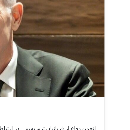
انجمن دفاع از قربانیان تروریسم – در ارتبا