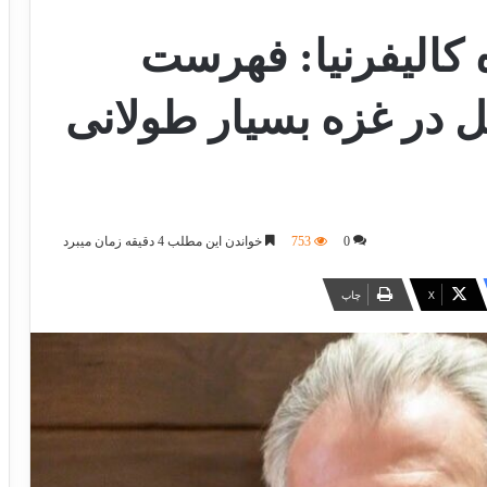
 کالیفرنیا: فهرست
ل در غزه بسیار طولانی
0
753
خواندن این مطلب 4 دقیقه زمان میبرد
X
چاپ