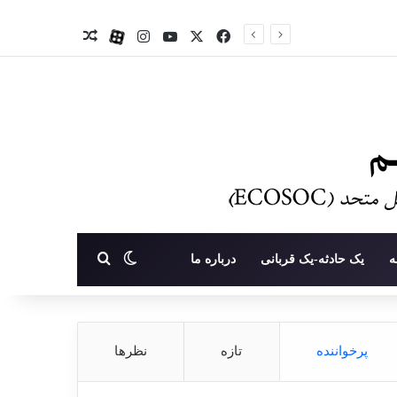
X
فیس بوک
یوتیوب
اینستاگرام
آپارات
نوشته تصادفی
تغییر پوسته
جستجو برای
ه
یک حادثه-یک قربانی
درباره ما
پرخواننده
تازه
نظرها