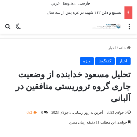
فارسی
English
عربي
تشییع و دفن ۱۱۲ شهید در غزه پس از سه سال
منو
تغییر پو
جس
خانه
/
اخبار
اخبار
گفتگوها
ویژه
تحلیل مسعود خدابنده از وضعیت
جاری گروه تروریستی منافقین در
آلبانی
5 جولای 2023
آخرین به روز رسانی: 5 جولای 2023
0
682
خواندن این مطلب 11 دقیقه زمان میبرد