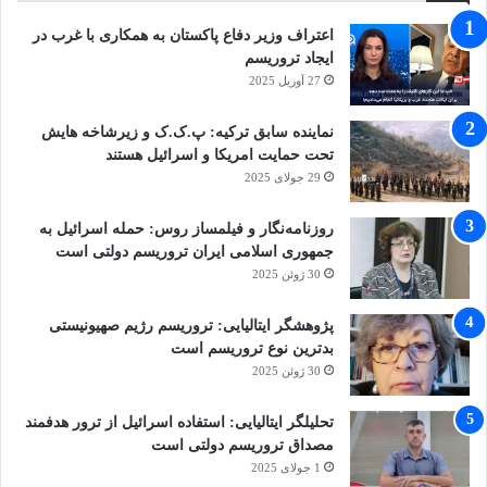
هویتی به آنها نداده است. داخل قرارگاه هم فضای
اعتراف وزیر دفاع پاکستان به همکاری با غرب در
ایجاد تروریسم
بسته ای دارد و اطلاعاتی از بیرون به افراد داخل
27 آوریل 2025
آن‌جا نمی‌رسد. وقتی هنوز درهای قرارگاه را که
نماینده سابق ترکیه: پ.ک.ک و زیرشاخه هایش
کامل نبسته بودند یکی از این‌ها خواسته برود به
تحت حمایت امریکا و اسرائیل هستند
بیمارستان که سه نفر او را بیهوش کردند و
29 جولای 2025
بازگرداندند و معلوم نشد که او چه شد. امید من
روزنامه‌نگار و فیلمساز روس: حمله اسرائیل به
جمهوری اسلامی ایران تروریسم دولتی است
این است پلیس آلبانی به غیر از اسناد، درباره
30 ژوئن 2025
اتفاقات داخل قرارگاه هم تحقیق کنند که مثلا چه
پژوهشگر ایتالیایی: تروریسم رژیم صهیونیستی
شد که مرحوم شرائی که قهرمان شنا بود و کارون
بدترین نوع تروریسم است
را دو بار شنا می‌کرد در یک حوض خفه شد؟
30 ژوئن 2025
جسدش را هم خاک کردند و اجازه کالبدشکافی
تحلیلگر ایتالیایی: استفاده اسرائیل از ترور هدفمند
ندادند.
مصداق تروریسم دولتی است
1 جولای 2025