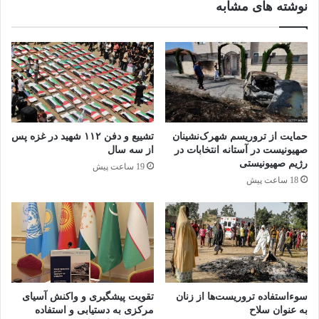
نوشته های مشابه
بررسی فیلم‌ها و سریال‌های ایرانی
با موضوع داعش
19 می 2025
متن کامل گفت وگوی ایسنا با مسعود خدابنده از
حمایت از تروریسم شهرک‌نشینان
تشییع و دفن ۱۱۲ شهید در غزه پس
اعضای جداشده سازمان تروریستی منافقین به
صهیونیست در آستانه انتخابات در
از سه سال
رژیم صهیونیستی
19 ساعت پیش
شرح زیر است:
18 ساعت پیش
تصاویر و فیلم های منتشر شده از افراد حاضر در
کمپ منافقین بعد از بازرسی پلیس آلبانی بسیار
سوءاستفاده تروریست‌ها از زنان
تقویت پیشگیری و واکنش آسیای
نکات قابل توجهی داشتند و پیری، فرتوتی و ناامیدی
به عنوان سلاح
مرکزی به دستیابی و استفاده