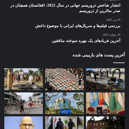
مادران خود سنگ پرت کردند ولی بعد گریه کرده و
انتشار شاخص تروریسم جهانی در سال 2022: افغانستان همچنان در
صدر متاثرین از تروریسم
درآمدند.
19 می 2025
بررسی فیلم‌ها و سریال‌های ایرانی با موضوع داعش
26 جولای 2023
آخرین فریادهای یک مهره سوخته منافقین
شما معتقدید که با وجود فعالیت اعضای سازمان
آخرین پست های بازبینی شده
در فضای مجازی، آنها همچنان تحت تسلط افراد
رده بالا بوده و اختیار و فکری از خود ندارند؟
روزی که من از سازمان جدا شدم، سه کارت
اعتباری، سه پاسپورت و جواز حمل سلاح عراق،
اردن و فرانسه داشتم اما من خود سانسوری کرده
و حتی تلویزیون را روشن نمی‌کردم. چند ماه طول
کشید تا من بتوانم خرید کنم. از دست خود ناراحت