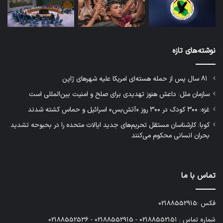
نوشته‌های تازه
۸۱ سال پس از حمله هسته‌ای امریکا علیه شهرهای ژاپن
سازمان ملل: داعش هنوز تهدیدی برای صلح و امنیت بین‌المللی است
غزه: ۳۰۰ کودک در ۳۰۰ روز «آتش‌بس» اسرائیل و حماس کشته شدند
کوبا: کارشناسان مستقل تحریم‌های جدید ایالات متحده را در بحبوحه تشدید
بحران انسانی محکوم می‌کنند
تماس با ما
فکس :02188552915
شماره تماس : 02188552151 - 02188552915 - 02188552536