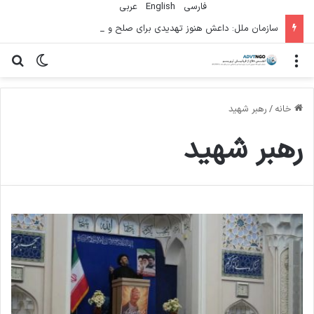
فارسی
English
عربي
سازمان ملل: داعش هنوز تهدیدی برای صلح و امنیت بین‌المللی است
منو
تغییر پو
جس
خانه
/
رهبر شهید
رهبر شهید