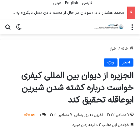
فارسی
English
عربي
محمد هشدار داد: «سودان در حال از دست دادن نسل دیگری» به دلیل جنگ است
منو
تغییر پو
جس
خانه
/
اخبار
اخبار
ویژه
الجزیره از دیوان بین المللی کیفری
خواست درباره کشته شدن شیرین
ابوعاقله تحقیق کند
7 دسامبر 2022
آخرین به روز رسانی: 7 دسامبر 2022
0
565
خواندن این مطلب 2 دقیقه زمان میبرد