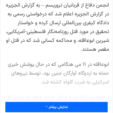
انجمن دفاع از قربانیان تروریسم – به گزارش الجزیره
در گزارش الجزیره اعلام شد که درخواستی رسمی به
دادگاه کیفری بین‌المللی ارسال کرده و خواستار
تحقیق در مورد قتل روزنامه‌نگار فلسطینی-آمریکایی،
شیرین ابوعاقله، و محاکمه کسانی شد که در قتل او
مقصر هستند.
ابوعاقله در 11 می هنگامی که در حال پوشش خبری
حمله به اردوگاه آوارگان جنین بود، توسط نیروهای
اسرائیلی به ضرب گلوله کشته شد.
درخواست ارائه شده شامل اسناد متعددی است که
جزئیات تحقیقات شش ماهه انجام شده توسط خود
نمایش بیشتر