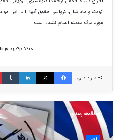
اخراج دسته جمعی برخلاف کنوانسیون اروپایی حقوق 
کودک و مادرشان، کرواسی حقوق آنها را در این مو
مورد مرگ مدینه انجام نشده است.
فیس بوک
X
لینکدین
‫تا
اشتراک گذاری
مطالعه بعدی