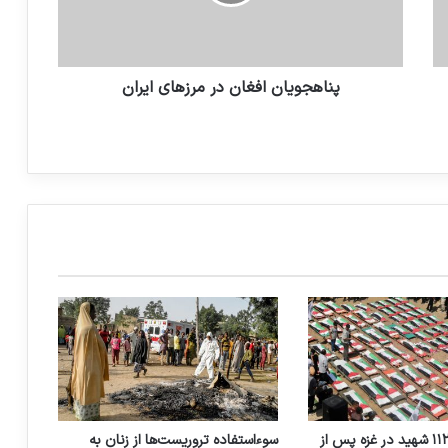
فرش قرمز اروپا برای تروریست‌ها؛ از القاعده تا
رجوی
پناهجویان افغان در مرزهای ایران
اوضاع وخیم تروریست های سالخورده در
کمپ منافقین در آلبانی
کانینکس: امروز جامعه جهانی این فرصت را
دارد که عاملان جرایم تروریستی را محاکمه
کند
ایران در شورای امنیت: افغانستان نباید به
پناهگاه امن تروریسم تبدیل شود
تشییع و دفن ۱۱۲ شهید در غزه پس از
سوءاستفاده تروریست‌ها از زنان به