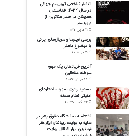
انتشار شاخص تروریسم جهانی
در سال 2022: افغانستان
همچنان در صدر متاثرین از
تروریسم
19 مارس 2023
بررسی فیلم‌ها و سریال‌های ایرانی
با موضوع داعش
19 می 2025
آخرین فریادهای یک مهره
سوخته منافقین
26 جولای 2023
مسعود رجوی، مهره ساختارهای
امنیتی نظام سلطه
26 آگوست 2023
اختتامیه نمایشگاه حقوق بشر در
سایه به روایت زیباکنار: ابزار هنر
قویترین ابزار انتقال روایت
قربانیان تروریسم