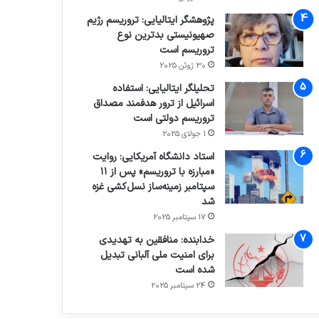
پژوهشگر ایتالیایی: تروریسم رژیم
صهیونیستی بدترین نوع
تروریسم است
30 ژوئن 2025
تحلیلگر ایتالیایی: استفاده
اسرائیل از ترور هدفمند مصداق
تروریسم دولتی است
1 جولای 2025
استاد دانشگاه آمریکایی: روایت
«مبارزه با تروریسم» پس از ۱۱
سپتامبر زمینه‌ساز نسل‌کشی غزه
شد
17 سپتامبر 2025
خدابنده: منافقین به تهدیدی
برای امنیت ملی آلبانی تبدیل
شده است
24 سپتامبر 2025