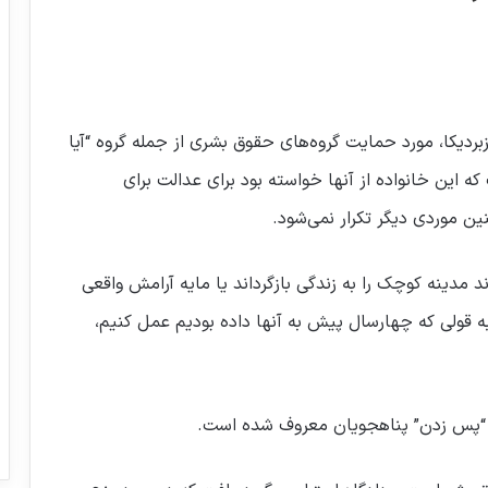
ردیکا، مورد حمایت گروه‌های حقوق بشری از جمله گروه “آیا
 این خانواده از آنها خواسته بود برای عدالت برای
ن موردی دیگر تکرار نمی‌شود.
د مدینه کوچک را به زندگی بازگرداند یا مایه آرامش واقعی
فرش قرمز اروپا برای تروریست‌ها؛ از القاعده تا
رجوی
 به قولی که چهارسال پیش به آنها داده بودیم عمل کنیم،
اوضاع وخیم تروریست های سالخورده در
کمپ منافقین در آلبانی
 “پس زدن” پناهجویان معروف شده است.