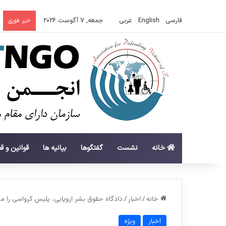
فارسی
English
عربي
جمعه, 7 آگوست 2026
خبر فوری
خانه
نشست
گفتگوها
بیانیه ها
قوانین و ق
خانه
/
اخبار
/
دادگاه حقوق بشر اروپایی، پلیس کرواسی را مسئول مرگ دختر ۶ سا
اخبار
ویژه