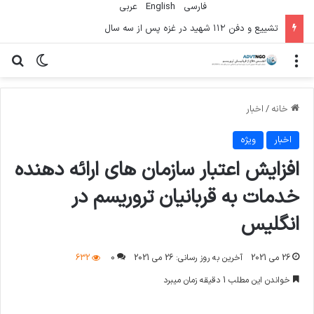
فارسی
English
عربي
تشییع و دفن ۱۱۲ شهید در غزه پس از سه سال
منو
تغییر پو
جس
خانه
/
اخبار
اخبار
ویژه
افزایش اعتبار سازمان های ارائه دهنده
خدمات به قربانیان تروریسم در
انگلیس
26 می 2021
آخرین به روز رسانی: 26 می 2021
0
632
خواندن این مطلب 1 دقیقه زمان میبرد