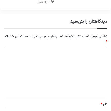
3 روز پیش
اعتبار
انجمن دفاع از قربانیان تروریسم
انگلستان
قربانیان تروریسم
دیدگاهتان را بنویسید
کپی لینک
نشانی ایمیل شما منتشر نخواهد شد.
بخش‌های موردنیاز علامت‌گذاری شده‌اند
*
د
ی
د
گ
ا
ه
*
نام
*