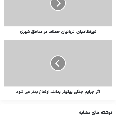
سال 2022: افغانستان همچنان در
صدر متاثرین از تروریسم
19 مارس 2023
غیرنظامیان، قربانیان حملات در مناطق شهری
بررسی فیلم‌ها و سریال‌های ایرانی با
موضوع داعش
19 می 2025
پریتی پتل، وزیر کشور انگلستان در این باره عنوان داشت،
قربانیان از حملات تروریستی به طرقی که حتی ما نمی توانیم
اگر جرایم جنگی بیکیفر بمانند اوضاع بدتر می شود
تصور کنیم آسیب می بینند. این افزایش بودجه تضمین می کند
کسانی که از تحت تاثیر حملات تروریستی در انگلستان و یا خارج
نوشته های مشابه
از آن بوده اند می توانند به حمایت های ممتنوعی که به آ« نیاز و