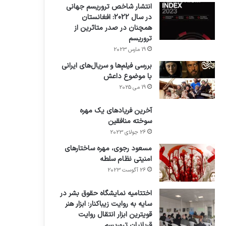
انتشار شاخص تروریسم جهانی
در سال 2022: افغانستان
همچنان در صدر متاثرین از
تروریسم
19 مارس 2023
بررسی فیلم‌ها و سریال‌های ایرانی
با موضوع داعش
19 می 2025
آخرین فریادهای یک مهره
سوخته منافقین
26 جولای 2023
مسعود رجوی، مهره ساختارهای
امنیتی نظام سلطه
26 آگوست 2023
اختتامیه نمایشگاه حقوق بشر در
سایه به روایت زیباکنار: ابزار هنر
قویترین ابزار انتقال روایت
قربانیان تروریسم