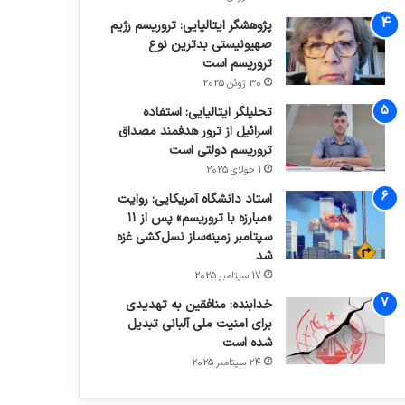
پژوهشگر ایتالیایی: تروریسم رژیم
صهیونیستی بدترین نوع
تروریسم است
30 ژوئن 2025
تحلیلگر ایتالیایی: استفاده
اسرائیل از ترور هدفمند مصداق
تروریسم دولتی است
1 جولای 2025
استاد دانشگاه آمریکایی: روایت
«مبارزه با تروریسم» پس از ۱۱
سپتامبر زمینه‌ساز نسل‌کشی غزه
شد
17 سپتامبر 2025
خدابنده: منافقین به تهدیدی
برای امنیت ملی آلبانی تبدیل
شده است
24 سپتامبر 2025