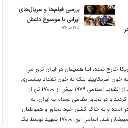
بررسی فیلم‌ها و سریال‌های
ایرانی با موضوع داعش
19 می 2025
ر
یکا خارج شده، اما همچنان در ایران ترور می
ه خون آمریکاییها بلکه به خون تعداد بیشماری
ازایرانیها، عراقیها و اکراد آغشته است. بعد از انقلاب اسلامی 1979 بیش از 17000 تن از
 کردند و در تجاوز نظامی صدام به ایران، به
 آمده و به خاک کشور خود تجاوز و هموطنان
خود را کشتند که تنفر دائمی ملت ایران نصیبشان شد. اسامی این 17000 شهید توسط یک