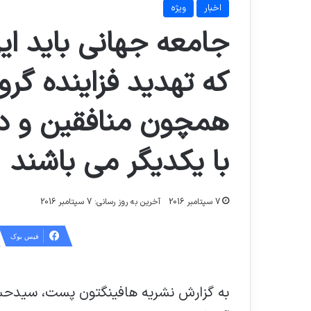
اخبار
ویژه
جامعه جهانی باید ای
که تهدید فزاینده گر
همچون منافقین و د
با یکدیگر می باشند
7 سپتامبر 2016
آخرین به روز رسانی: 7 سپتامبر 2016
فیس بوک
به گزارش نشریه هافینگتون پست، سیدحس