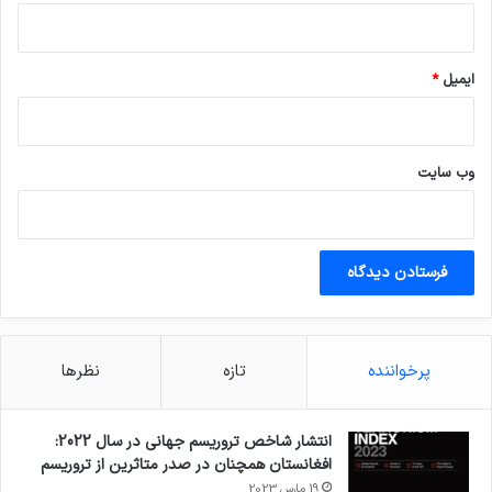
توزیع می کند
.
ایمیل
*
همچنین از دولت هایی که به معاهده علیه شکنجه
و پروتکل اختیاری آن نپیوسته اند می خواهم این
سندها را بدون درنگ تصویب کنند
.
وب‌ سایت
کپی لینک
پرخواننده
تازه
نظرها
انتشار شاخص تروریسم جهانی در سال 2022:
افغانستان همچنان در صدر متاثرین از تروریسم
19 مارس 2023