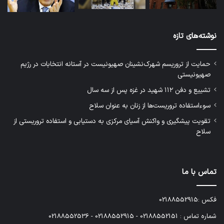
نوشته‌های تازه
حمایت از تروریسم شهرک‌نشینان صهیونیست در آستانه انتخابات در رژیم
صهیونیستی
تشییع و دفن ۱۱۲ شهید در غزه پس از سه سال
سوءاستفاده تروریست‌ها از زنان به عنوان سلاح
تقویت پیشگیری و واکنش آسیای مرکزی به دستیابی و استفاده تروریستی از
سلاح
تماس با ما
فکس :02188552915
شماره تماس : 02188552151 - 02188552915 - 02188552536