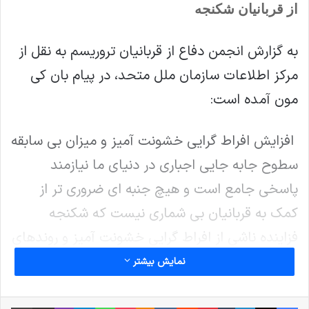
از قربانیان شکنجه
به گزارش انجمن دفاع از قربانیان تروریسم به نقل از
مرکز اطلاعات سازمان ملل متحد، در پیام بان کی
مون آمده است
:
افزایش افراط گرایی خشونت آمیز و میزان بی سابقه
سطوح جابه جایی اجباری در دنیای ما نیازمند
پاسخی جامع است و هیچ جنبه ای ضروری تر از
کمک به قربانیان بی شماری نیست که شکنجه
فزاینده ناشی از افراط گرایی خشونت آمیز و روندهای
مرتبط با آن ایجاد می کند
.
نمایش بیشتر
رفتار افراط گرایان خشن با شهروندان بی گناه به ویژه
فیس بوک
X
لینکدین
‫تامبلر
‫پین‌ترست
‫رددیت
‫VKontakte
پاکت
واتس آپ
‫Odnoklassniki
تلگرام
وایبر
اشتراک گذاری از طریق ایمیل
چاپ