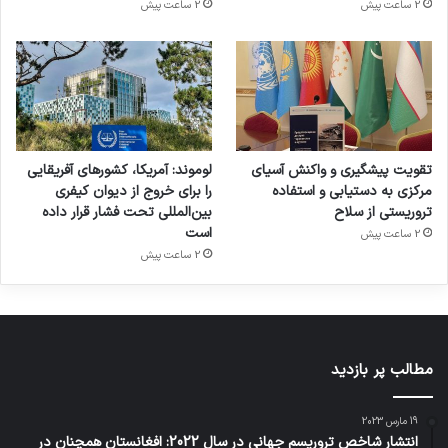
2 ساعت پیش
2 ساعت پیش
تقویت پیشگیری و واکنش آسیای
لوموند: آمریکا، کشورهای آفریقایی
مرکزی به دستیابی و استفاده
را برای خروج از دیوان کیفری
تروریستی از سلاح
بین‌المللی تحت فشار قرار داده
است
2 ساعت پیش
2 ساعت پیش
مطالب پر بازدید
19 مارس 2023
انتشار شاخص تروریسم جهانی در سال 2022: افغانستان همچنان در