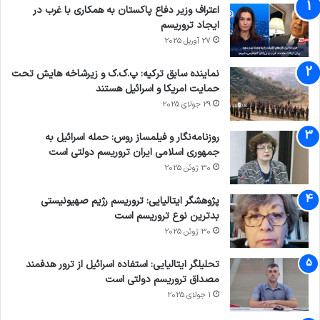
اعتراف وزیر دفاع پاکستان به همکاری با غرب در
بین‌المللی، خاطرنشان کرد: پرونده‌های مرتبط با
ایجاد تروریسم
جنایات جنگی، حملات علیه غیرنظامیان، اقدامات
27 آوریل 2025
تروریستی و سایر جرایم بین‌المللی که در سال‌های
نماینده سابق ترکیه: پ.ک.ک و زیرشاخه هایش تحت
اخیر علیه ملت ایران رخ داده‌اند، اکنون می‌توانند با
حمایت امریکا و اسرائیل هستند
29 جولای 2025
اتکا به این ظرفیت‌های ایجادشده، وارد مرحله
جدیدی از پیگیری‌های حقوقی و قضایی شوند.
روزنامه‌نگار و فیلمساز روس: حمله اسرائیل به
جمهوری اسلامی ایران تروریسم دولتی است
30 ژوئن 2025
پژوهشگر ایتالیایی: تروریسم رژیم صهیونیستی
بدترین نوع تروریسم است
شکایت
قوانین بین المللی
30 ژوئن 2025
تحلیلگر ایتالیایی: استفاده اسرائیل از ترور هدفمند
کپی لینک
مصداق تروریسم دولتی است
1 جولای 2025