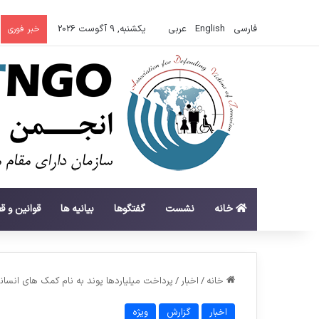
فارسی
English
عربي
یکشنبه, 9 آگوست 2026
خبر فوری
خانه
نشست
گفتگوها
بیانیه ها
قوانین و ق
خانه
/
اخبار
/
پرداخت میلیاردها پوند به نام کمک های انسانی
اخبار
گزارش
ویژه