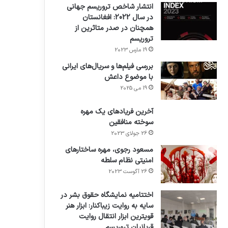
انتشار شاخص تروریسم جهانی
در سال 2022: افغانستان
همچنان در صدر متاثرین از
تروریسم
19 مارس 2023
بررسی فیلم‌ها و سریال‌های ایرانی
با موضوع داعش
19 می 2025
آخرین فریادهای یک مهره
سوخته منافقین
26 جولای 2023
مسعود رجوی، مهره ساختارهای
امنیتی نظام سلطه
26 آگوست 2023
اختتامیه نمایشگاه حقوق بشر در
سایه به روایت زیباکنار: ابزار هنر
قویترین ابزار انتقال روایت
قربانیان تروریسم