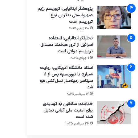
پژوهشگر ایتالیایی: تروریسم رژیم
صهیونیستی بدترین نوع
تروریسم است
30 ژوئن 2025
تحلیلگر ایتالیایی: استفاده
اسرائیل از ترور هدفمند مصداق
تروریسم دولتی است
1 جولای 2025
استاد دانشگاه آمریکایی: روایت
«مبارزه با تروریسم» پس از ۱۱
سپتامبر زمینه‌ساز نسل‌کشی غزه
شد
17 سپتامبر 2025
خدابنده: منافقین به تهدیدی
برای امنیت ملی آلبانی تبدیل
شده است
24 سپتامبر 2025