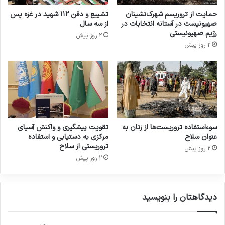
برای ایراد سخنرانی در پارلمان های اروپایی قابل
حمایت از تروریسم شهرک‌نشینان
تشییع و دفن ۱۱۲ شهید در غزه پس
رویت است.
صهیونیست در آستانه انتخابات در
از سه سال
رژیم صهیونیستی
2 روز پیش
2 روز پیش
سوءاستفاده تروریست‌ها از زنان به
تقویت پیشگیری و واکنش آسیای
عنوان سلاح
مرکزی به دستیابی و استفاده
تروریستی از سلاح
2 روز پیش
2 روز پیش
حمله به مجلس
حمله تروریستی
داعش
مجلس شورای اسلامی
منافقین
دیدگاهتان را بنویسید