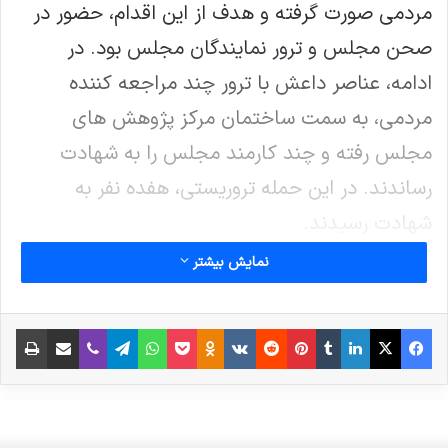
مردمی صورت گرفته و هدف از این اقدام، حضور در
صحن مجلس و ترور نمایندگان مجلس بود. در
ادامه، عناصر داعش با ترور چند مراجعه کننده
مردمی، به سمت ساختمان مرکز پژوهش های
مجلس رفته و چند کارمند مجلس را به شهادت
رساندند. در این حمله تروریستی، هفده نفر به
شهادت رسیدند.
نمایش بیشتر
چند سال بعد مشخص گردید که عنصری از منافقین،
که از همراهان یکی از نمایندگان مجلس بود،
فیس بوک
X
لینکدین
‫تامبلر
‫پین‌ترست
‫رددیت
‫VKontakte
پاکت
واتس آپ
‫Odnoklassniki
تلگرام
وایبر
اشتراک گذاری از طریق ایمیل
چاپ
اطلاعات لازم برای این اقدام تروریستی را جمع آوری
کرده است. این اطلاعات جدید بار دیگر ثابت کرد که
گروه تروریستی منافقین، ارتباطات وثیقی با گروه