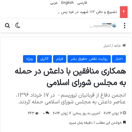
فارسی
English
عربي
تشییع و دفن ۱۱۲ شهید در غزه پس از سه سال
منو
تغییر پو
جس
خانه
/
اخبار
اخبار
روایت نقض حقوق بشر
فیلم
گالری
ویژه
همکاری منافقین با داعش در حمله
به مجلس شورای اسلامی
انجمن دفاع از قربانیان تروریسم - در 17 خرداد 1396،
عناصر داعش به مجلس شورای اسلامی حمله کردند.
7 ژوئن 2026
آخرین به روز رسانی: 7 ژوئن 2026
0
243
خواندن این مطلب 1 دقیقه زمان میبرد